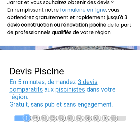
Jarrat et vous souhaitez obtenir des devis ?
En remplissant notre
formulaire en ligne
, vous
obtiendrez gratuitement et rapidement jusqu'à 3
devis construction ou rénovation piscine
de la part
de professionnels qualifiés de votre région.
Devis Piscine
En 5 minutes, demandez
3 devis
comparatifs
aux
piscinistes
dans votre
région.
Gratuit, sans pub et sans engagement.
1
2
3
4
5
6
7
8
9
10
11