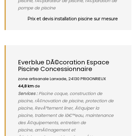
piscine, rÃ©parateur de piscine, rÃ©paration de
pompe de piscine
Prix et devis installation piscine sur mesure
Everblue DÃ©coration Espace
Piscine Concessionnaire
zone artisanale Lanxade, 24130 PRIGONRIEUX
44,8 km
de
Services :
Piscine coque, construction de
piscine, rÃ©novation de piscine, protection de
piscine, RevÃªtement liner, Ã©quiper la
piscine, traitement de lâ€™eau, maintenance
des Ã©quipements, entretien de
piscine, amÃ©nagement et