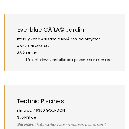
Everblue CÃ´tÃ© Jardin
rte Puy Zone Artisanale RiviÃ¨res, de Meymes,
46220 PRAYSSAC
33,2 km
de
Prix et devis installation piscine sur mesure
Technic Piscines
r Enclos, 46300 GOURDON
31,6 km
de
Services :
fabrication sur-mesure, traitement