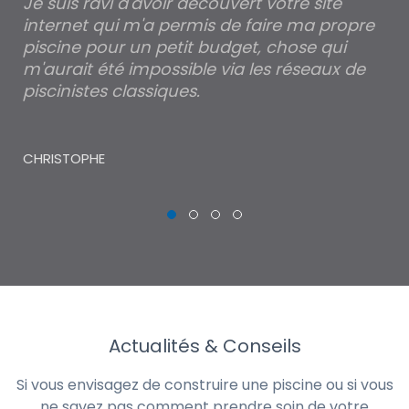
est
Je suis ravi d'avoir découvert votre site
Po
internet qui m'a permis de faire ma propre
pa
piscine pour un petit budget, chose qui
lé
m'aurait été impossible via les réseaux de
au
piscinistes classiques.
THI
CHRISTOPHE