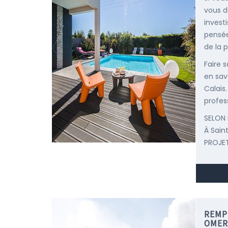
vous d
invest
pensée
de la p
Faire 
en sav
Calais
profes
SELON 
À Sai
PROJET
REMP
OMER