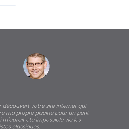
ir découvert votre site internet qui
Pour moi tout 
re ma propre piscine pour un petit
profondeur de
 m'aurait été impossible via les
les parois pour
stes classiques.