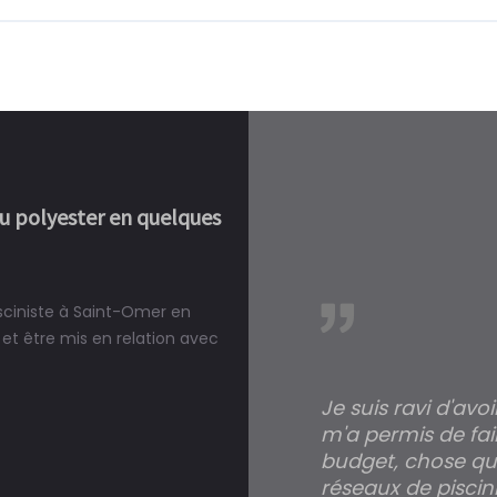
ou polyester en quelques
isciniste à Saint-Omer en
réalité, une piscine est bien
et être mis en relation avec
Je suis ravi d'avo
m'a permis de fai
budget, chose qui
réseaux de piscini