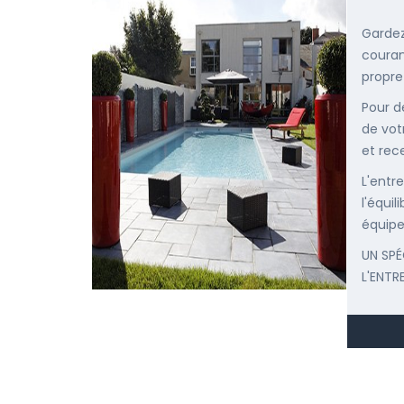
Gardez
courant
propre
Pour d
de vot
et rec
L'entr
l'équi
équipe
UN SPÉ
L'ENTR