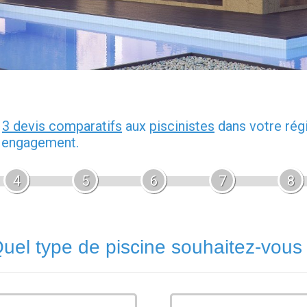
z
3 devis comparatifs
aux
piscinistes
dans votre rég
s engagement.
4
5
6
7
8
uel type de piscine souhaitez-vous