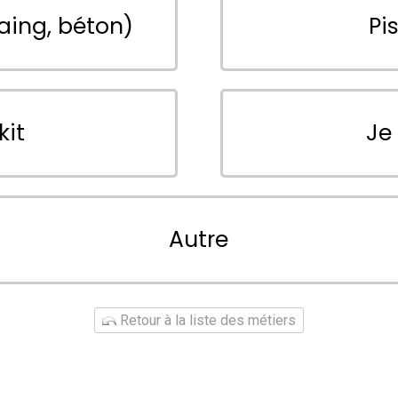
aing, béton)
Pi
kit
Je
Autre
Retour à la liste des métiers