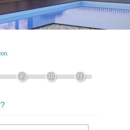
ion.
9
10
11
 ?