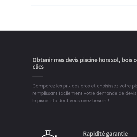
Obtenir mes devis piscine hors sol, bois 
clics
Comparez les prix des pros et choisissez votre p
Le rêve devient enfin 
remplissant facilement votre demande de devis 
construit chez moi.
le pisciniste dont vous avez besoin !
 partagé, la joie de voir la
e ce plan d'eau, un livre
CHARLES
e pour la construction de la
Rapidité garantie
à on ne peut plus s'en passer.