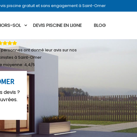
vis piscine gratuit et sans engagement à Saint-Omer
 HORS-SOL
DEVIS PISCINE EN LIGNE
BLOG
personnes ont donné leur
avis sur nos
cinistes à Saint-Omer
e moyenne:
4,4
/
5
OMER
s devis ?
ouvrées.