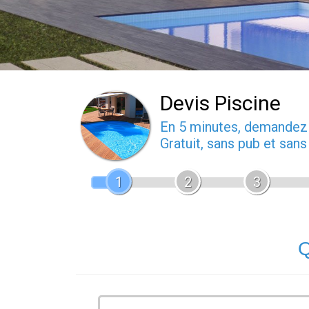
Devis Piscine
En 5 minutes, demande
Gratuit, sans pub et san
1
2
3
Q