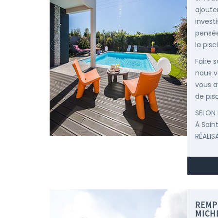
ajoute
invest
pensée
la pisc
Faire 
nous v
vous a
de pisc
SELON 
À Sai
RÉALIS
REMP
MICH