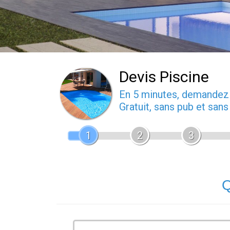
Devis Piscine
En 5 minutes, demande
Gratuit, sans pub et san
1
2
3
Q