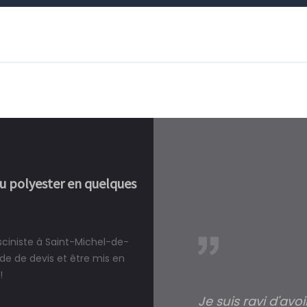
ou polyester en quelques
sciniste à Saint-Michel-de-
réalité, une piscine est bien
e de devis et être mis en
!
Je suis ravi d'avo