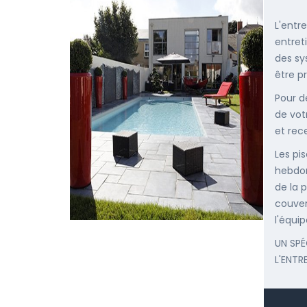
L'entr
entret
des sy
être p
Pour d
de vot
et rec
Les pis
hebdom
de la p
couver
l'équip
UN SPÉ
L'ENTR