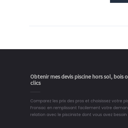
Obtenir mes devis piscine hors sol, bois 
clics
Comparez les prix des pros et choisissez votre pi
Le rêve devient enfin 
Fronsac en remplissant facilement votre demand
construit chez moi.
relation avec le pisciniste dont vous avez besoin 
 partagé, la joie de voir la