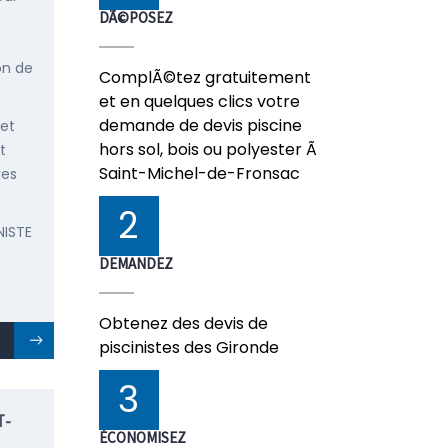
DÃ©POSEZ
on de
ComplÃ©tez gratuitement
et en quelques clics votre
demande de devis piscine
 et
hors sol, bois ou polyester Ã
t
Saint-Michel-de-Fronsac
res
2
NISTE
DEMANDEZ
Obtenez des devis de
piscinistes des Gironde
3
T-
ÉCONOMISEZ