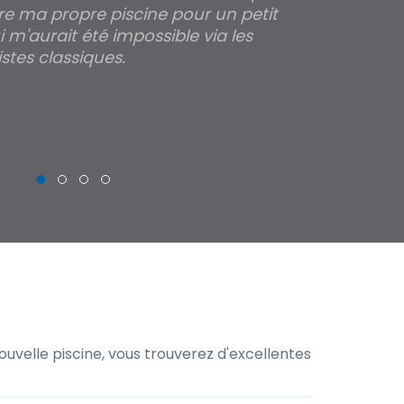
re ma propre piscine pour un petit
profondeur de
 m'aurait été impossible via les
les parois pour
stes classiques.
emande de
THIERRY
ester et
 ou polyester
uvelle piscine, vous trouverez d'excellentes