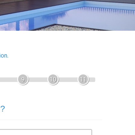
ion.
9
10
11
 ?