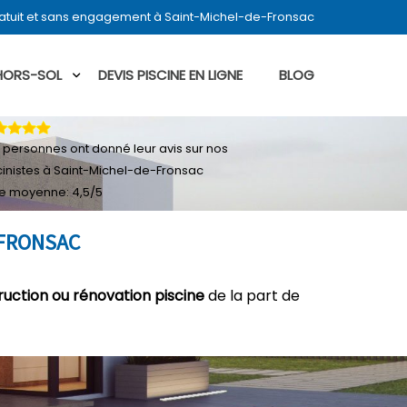
ratuit et sans engagement à Saint-Michel-de-Fronsac
 HORS-SOL
DEVIS PISCINE EN LIGNE
BLOG
personnes ont donné leur
avis sur nos
cinistes à Saint-Michel-de-Fronsac
e moyenne:
4,5
/
5
-FRONSAC
ruction ou rénovation piscine
de la part de