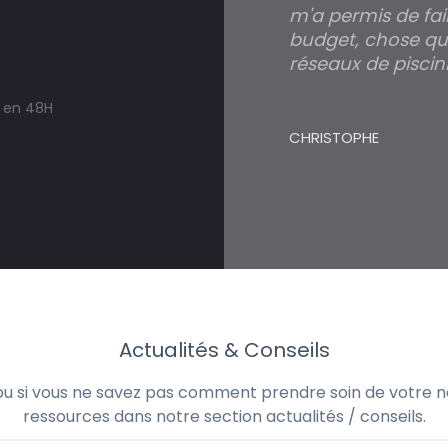
m'a permis de fai
budget, chose qui
Simple et rapide
réseaux de piscini
3 minutes suffisent pour déposer une d
devis travaux piscine hors sol, bois ou poly
CHRISTOPHE
trouver un expert en piscine hors sol, bois
à Saint-Michel-de-Fronsac
Actualités & Conseils
 ou si vous ne savez pas comment prendre soin de votre no
ressources dans notre section actualités / conseils.