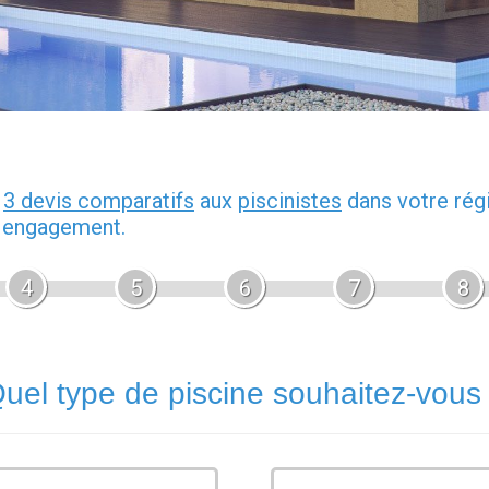
z
3 devis comparatifs
aux
piscinistes
dans votre rég
s engagement.
4
5
6
7
8
uel type de piscine souhaitez-vous