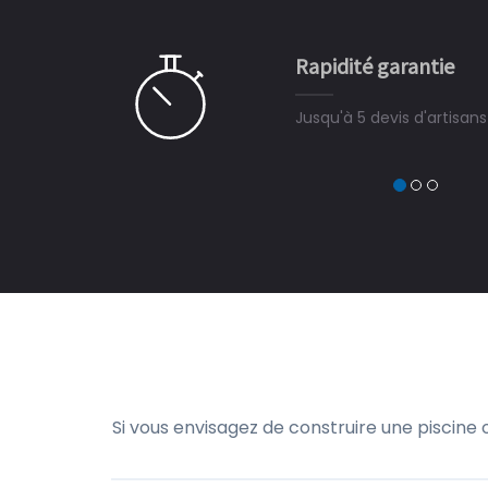
e ce plan d'eau, un livre
CHARLES
e pour la construction de la
Rapidité garantie
à on ne peut plus s'en passer.
Jusqu'à 5 devis d'artisans en 48H
Si vous envisagez de construire une piscine