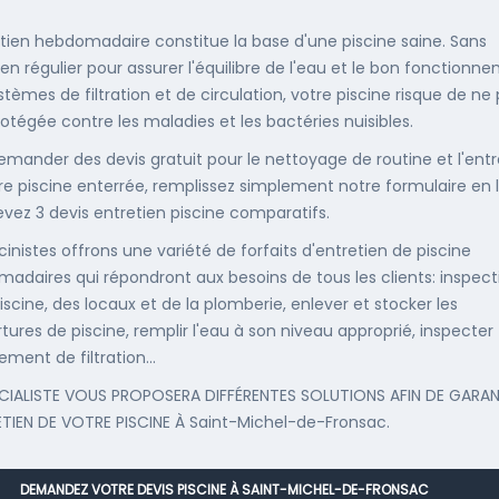
etien hebdomadaire constitue la base d'une piscine saine. Sans
ien régulier pour assurer l'équilibre de l'eau et le bon fonctionn
stèmes de filtration et de circulation, votre piscine risque de ne
rotégée contre les maladies et les bactéries nuisibles.
emander des devis gratuit pour le nettoyage de routine et l'entr
re piscine enterrée, remplissez simplement notre formulaire en 
evez 3 devis entretien piscine comparatifs.
cinistes offrons une variété de forfaits d'entretien de piscine
adaires qui répondront aux besoins de tous les clients: inspect
iscine, des locaux et de la plomberie, enlever et stocker les
tures de piscine, remplir l'eau à son niveau approprié, inspecter
ement de filtration...
CIALISTE VOUS PROPOSERA DIFFÉRENTES SOLUTIONS AFIN DE GARAN
ETIEN DE VOTRE PISCINE À Saint-Michel-de-Fronsac.
DEMANDEZ VOTRE DEVIS PISCINE À SAINT-MICHEL-DE-FRONSAC