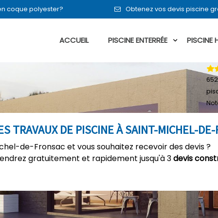
 en coque polyester?
Obtenez vos devis piscine g
ACCUEIL
PISCINE ENTERRÉE
PISCINE
652
pis
Not
ES TRAVAUX DE PISCINE À SAINT-MICHEL-DE
ichel-de-Fronsac et vous souhaitez recevoir des devis ?
tiendrez gratuitement et rapidement jusqu'à 3
devis const