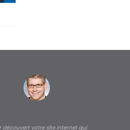
ir découvert votre site internet qui
Pour moi tout 