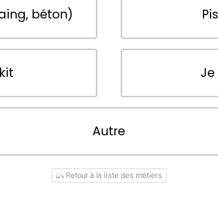
aing, béton)
Pi
kit
Je
Autre
Retour à la liste des métiers