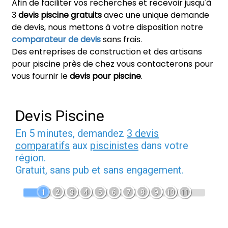
Afin de faciliter vos recherches et recevoir jusqu'à
3
devis piscine gratuits
avec une unique demande
de devis, nous mettons à votre disposition notre
comparateur de devis
sans frais.
Des entreprises de construction et des artisans
pour piscine près de chez vous contacterons pour
vous fournir le
devis pour piscine
.
Devis Piscine
En 5 minutes, demandez
3 devis
comparatifs
aux
piscinistes
dans votre
région.
Gratuit, sans pub et sans engagement.
1
2
3
4
5
6
7
8
9
10
11