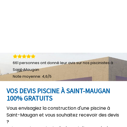
661
personnes ont donné leur
avis sur nos piscinistes à
Saint-Maugan
Note moyenne:
4,6
/
5
VOS DEVIS PISCINE À SAINT-MAUGAN
100% GRATUITS
Vous envisagiez la construction d'une piscine à
Saint-Maugan et vous souhaitez recevoir des devis
?