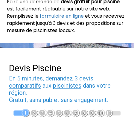
Faire une demande de
devis gratuit pour piscine
est facilement réalisable sur notre site web.
Remplissez le
formulaire en ligne
et vous recevrez
rapidement jusqu'à 3 devis et des propositions sur
mesure de piscinistes locaux.
Devis Piscine
En 5 minutes, demandez
3 devis
comparatifs
aux
piscinistes
dans votre
région.
Gratuit, sans pub et sans engagement.
1
2
3
4
5
6
7
8
9
10
11