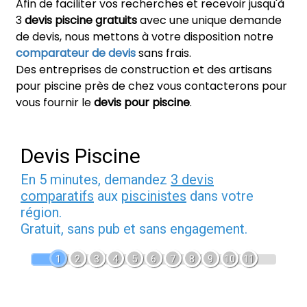
Afin de faciliter vos recherches et recevoir jusqu'à
3
devis piscine gratuits
avec une unique demande
de devis, nous mettons à votre disposition notre
comparateur de devis
sans frais.
Des entreprises de construction et des artisans
pour piscine près de chez vous contacterons pour
vous fournir le
devis pour piscine
.
Devis Piscine
En 5 minutes, demandez
3 devis
comparatifs
aux
piscinistes
dans votre
région.
Gratuit, sans pub et sans engagement.
1
2
3
4
5
6
7
8
9
10
11