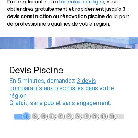
En remplissant notre
formulaire en ligne
, vous
obtiendrez gratuitement et rapidement jusqu'à 3
devis construction ou rénovation piscine
de la part
de professionnels qualifiés de votre région.
Devis Piscine
En 5 minutes, demandez
3 devis
comparatifs
aux
piscinistes
dans votre
région.
Gratuit, sans pub et sans engagement.
1
2
3
4
5
6
7
8
9
10
11