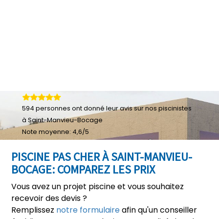
594
personnes ont donné leur
avis sur nos piscinistes
à Saint-Manvieu-Bocage
Note moyenne:
4,6
/
5
PISCINE PAS CHER À SAINT-MANVIEU-
BOCAGE: COMPAREZ LES PRIX
Vous avez un projet piscine et vous souhaitez
recevoir des devis ?
Remplissez
notre formulaire
afin qu'un conseiller