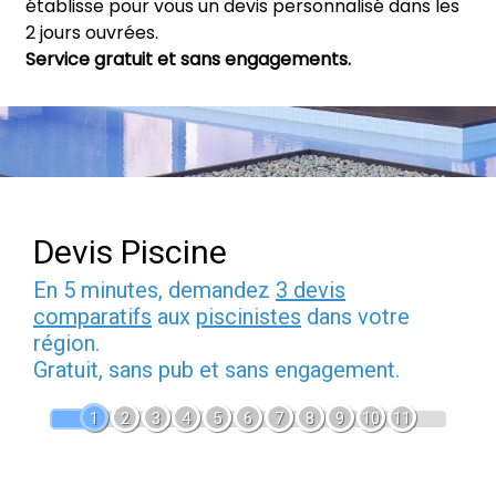
établisse pour vous un devis personnalisé dans les
2 jours ouvrées.
Service gratuit et sans engagements.
Devis Piscine
En 5 minutes, demandez
3 devis
comparatifs
aux
piscinistes
dans votre
région.
Gratuit, sans pub et sans engagement.
1
2
3
4
5
6
7
8
9
10
11