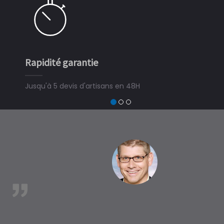
apidité garantie
Simple e
usqu'à 5 devis d'artisans en 48H
3 minutes
devis trava
trouver un 
à Saint-M
est