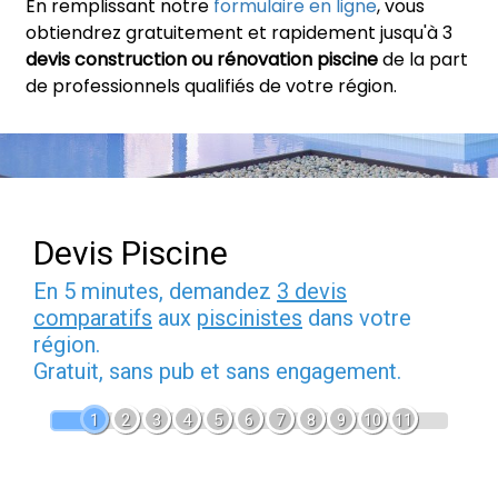
En remplissant notre
formulaire en ligne
, vous
obtiendrez gratuitement et rapidement jusqu'à 3
devis construction ou rénovation piscine
de la part
de professionnels qualifiés de votre région.
Devis Piscine
En 5 minutes, demandez
3 devis
comparatifs
aux
piscinistes
dans votre
région.
Gratuit, sans pub et sans engagement.
1
2
3
4
5
6
7
8
9
10
11