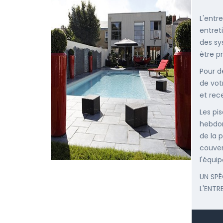
L'entr
entret
des sy
être p
Pour d
de vot
et rec
Les pis
hebdom
de la p
couver
l'équip
UN SPÉ
L'ENTR