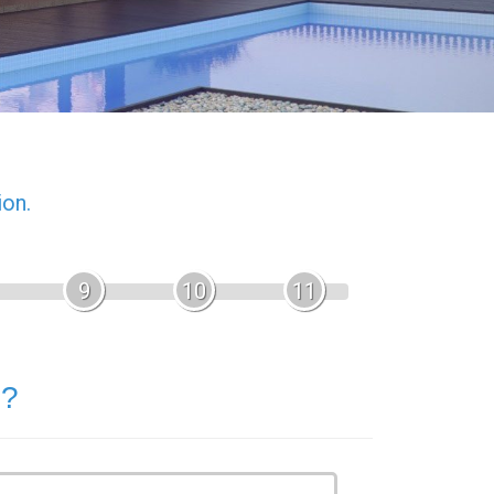
ion.
9
10
11
 ?