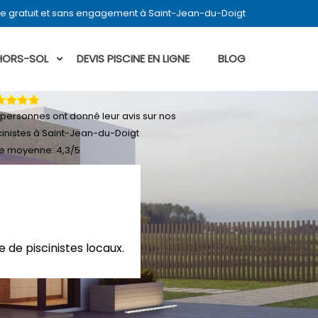
ne gratuit et sans engagement à Saint-Jean-du-Doigt
 HORS-SOL
DEVIS PISCINE EN LIGNE
BLOG
personnes ont donné leur
avis sur nos
cinistes à Saint-Jean-du-Doigt
e moyenne:
4,3
/
5
 de piscinistes locaux.