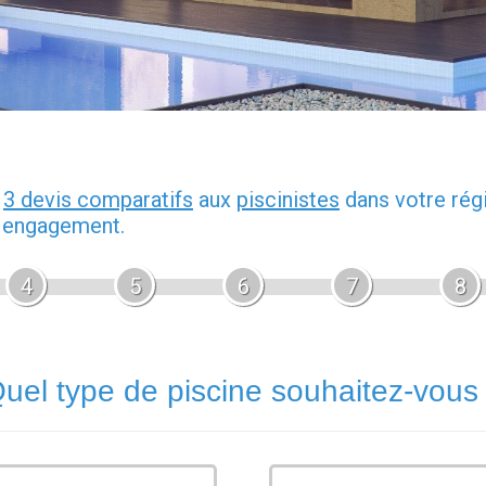
z
3 devis comparatifs
aux
piscinistes
dans votre rég
s engagement.
4
5
6
7
8
uel type de piscine souhaitez-vous