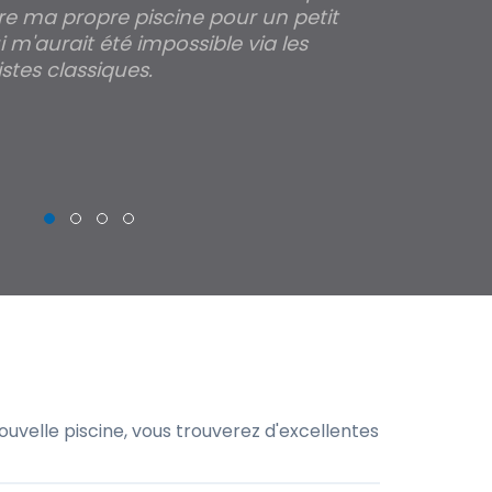
re ma propre piscine pour un petit
profondeur de
 m'aurait été impossible via les
les parois pour
stes classiques.
THIERRY
uvelle piscine, vous trouverez d'excellentes