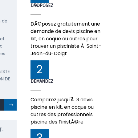
DÃ©POSEZ
n de
DÃ©posez gratuitement une
demande de devis piscine en
kit, en coque ou autres pour
 et
trouver un pisciniste Ã Saint-
t
Jean-du-Doigt
res
2
NISTE
ON DE
DEMANDEZ
Comparez jusqu'Ã 3 devis
piscine en kit, en coque ou
autres des professionnels
piscine des FinistÃ©re
T-
3