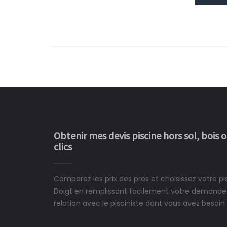
Obtenir mes devis piscine hors sol, bois 
clics
Comparez les prix des pros et choisissez votre p
Le rêve devient enfin 
Doigt en remplissant facilement votre demande 
construit chez moi.
relation avec le pisciniste dont vous avez besoin 
 partagé, la joie de voir la