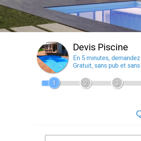
Devis Piscine
En 5 minutes, demande
Gratuit, sans pub et san
1
2
3
Q