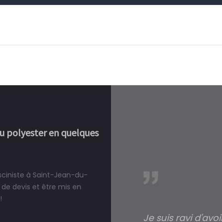
ou polyester en quelques
isciniste à Saint-Jean-du-
réalité, une piscine est bien
de devis et être mis en
!
Je suis ravi d'avo