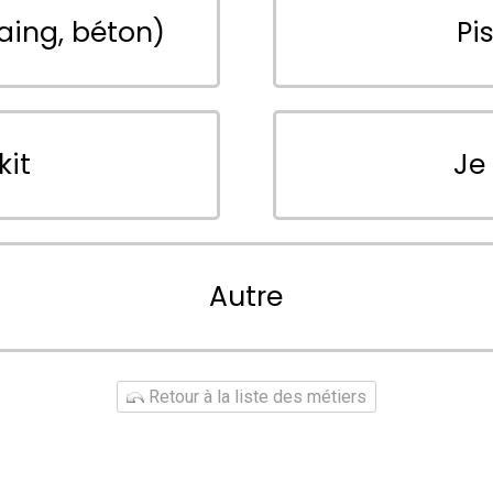
aing, béton)
Pi
kit
Je
Autre
Retour à la liste des métiers