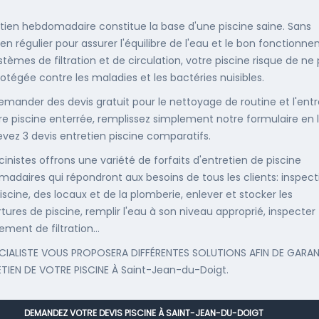
etien hebdomadaire constitue la base d'une piscine saine. Sans
ien régulier pour assurer l'équilibre de l'eau et le bon fonctionn
stèmes de filtration et de circulation, votre piscine risque de ne
rotégée contre les maladies et les bactéries nuisibles.
emander des devis gratuit pour le nettoyage de routine et l'entr
re piscine enterrée, remplissez simplement notre formulaire en 
evez 3 devis entretien piscine comparatifs.
cinistes offrons une variété de forfaits d'entretien de piscine
adaires qui répondront aux besoins de tous les clients: inspect
iscine, des locaux et de la plomberie, enlever et stocker les
tures de piscine, remplir l'eau à son niveau approprié, inspecter
ement de filtration...
CIALISTE VOUS PROPOSERA DIFFÉRENTES SOLUTIONS AFIN DE GARAN
ETIEN DE VOTRE PISCINE À Saint-Jean-du-Doigt.
DEMANDEZ VOTRE DEVIS PISCINE À SAINT-JEAN-DU-DOIGT