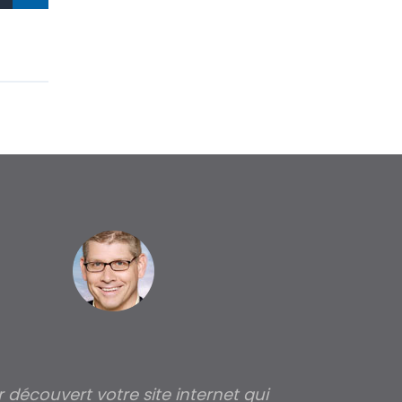
ir découvert votre site internet qui
Pour moi tout 