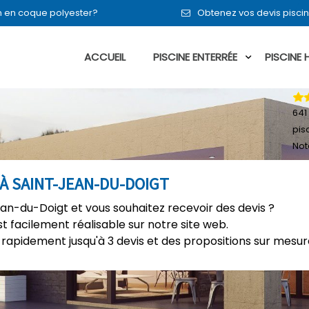
en en coque polyester?
Obtenez vos devis pisci
ACCUEIL
PISCINE ENTERRÉE
PISCINE
641
pis
Not
 À SAINT-JEAN-DU-DOIGT
ean-du-Doigt et vous souhaitez recevoir des devis ?
t facilement réalisable sur notre site web.
rapidement jusqu'à 3 devis et des propositions sur mesure