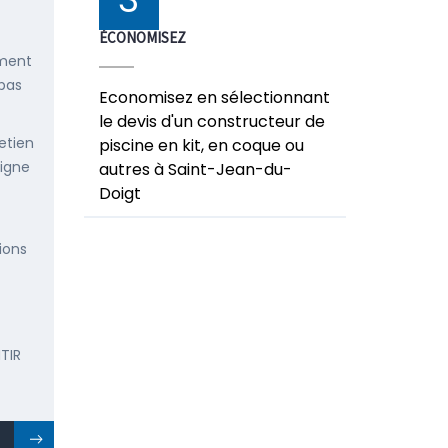
ÉCONOMISEZ
ement
 pas
Economisez en sélectionnant
le devis d'un constructeur de
etien
piscine en kit, en coque ou
ligne
autres à Saint-Jean-du-
Doigt
ions
TIR