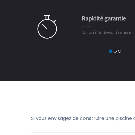
e ce plan d'eau, un livre
CHARLES
e pour la construction de la
Rapidité garantie
à on ne peut plus s'en passer.
Jusqu'à 5 devis d'artisan
Si vous envisagez de construire une piscine