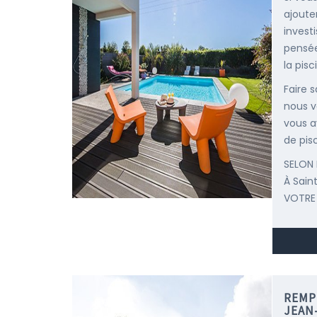
ajoute
invest
pensée
la pisc
Faire 
nous v
vous a
de pisc
SELON 
À Sain
VOTRE
REMP
JEAN