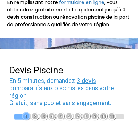
En remplissant notre
formulaire en ligne
, vous
obtiendrez gratuitement et rapidement jusqu'à 3
devis construction ou rénovation piscine
de la part
de professionnels qualifiés de votre région.
Devis Piscine
En 5 minutes, demandez
3 devis
comparatifs
aux
piscinistes
dans votre
région.
Gratuit, sans pub et sans engagement.
1
2
3
4
5
6
7
8
9
10
11