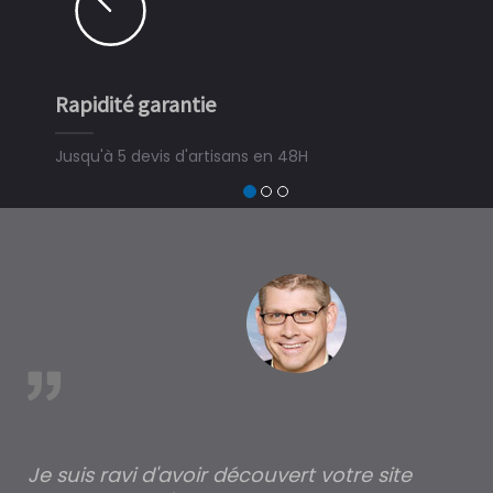
Rapidité garantie
Jusqu'à 5 devis d'artisans en 48H
est
Je suis ravi d'avoir découvert votre site
Po