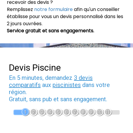
recevoir des devis ?
Remplissez
notre formulaire
afin qu'un conseiller
établisse pour vous un devis personnalisé dans les
2 jours ouvrées.
Service gratuit et sans engagements.
Devis Piscine
En 5 minutes, demandez
3 devis
comparatifs
aux
piscinistes
dans votre
région.
Gratuit, sans pub et sans engagement.
1
2
3
4
5
6
7
8
9
10
11