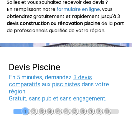
Salles et vous souhaitez recevoir des devis ?
En remplissant notre
formulaire en ligne
, vous
obtiendrez gratuitement et rapidement jusqu'à 3
devis construction ou rénovation piscine
de la part
de professionnels qualifiés de votre région.
Devis Piscine
En 5 minutes, demandez
3 devis
comparatifs
aux
piscinistes
dans votre
région.
Gratuit, sans pub et sans engagement.
1
2
3
4
5
6
7
8
9
10
11