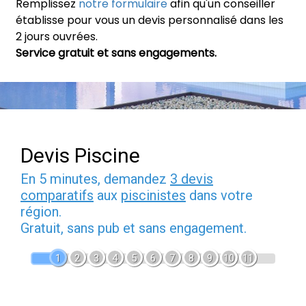
Remplissez
notre formulaire
afin qu'un conseiller
établisse pour vous un devis personnalisé dans les
2 jours ouvrées.
Service gratuit et sans engagements.
Devis Piscine
En 5 minutes, demandez
3 devis
comparatifs
aux
piscinistes
dans votre
région.
Gratuit, sans pub et sans engagement.
1
2
3
4
5
6
7
8
9
10
11