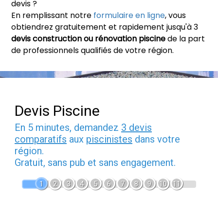
devis ?
En remplissant notre
formulaire en ligne
, vous
obtiendrez gratuitement et rapidement jusqu'à 3
devis construction ou rénovation piscine
de la part
de professionnels qualifiés de votre région.
Devis Piscine
En 5 minutes, demandez
3 devis
comparatifs
aux
piscinistes
dans votre
région.
Gratuit, sans pub et sans engagement.
1
2
3
4
5
6
7
8
9
10
11