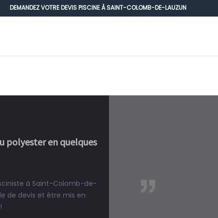
DEMANDEZ VOTRE DEVIS PISCINE À SAINT-COLOMB-DE-LAUZUN
ou polyester en quelques
isciniste à Saint-Colomb-de-
réalité, une piscine est bien
 de devis et être mis en
!