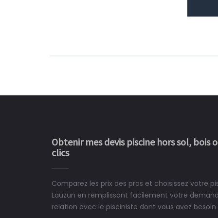
Obtenir mes devis piscine hors sol, bois 
clics
Comparez les prix des pros et choisissez votre p
Le rêve devient enfin 
Lauzun en remplissant facilement votre demande
construit chez moi.
relation avec le pisciniste dont vous avez besoin 