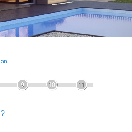
ion.
9
10
11
 ?