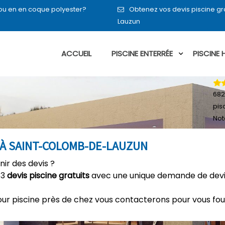
t ou en en coque polyester?
Obtenez vos devis piscine g
Lauzun
ACCUEIL
PISCINE ENTERRÉE
PISCINE
682
pis
Not
S À SAINT-COLOMB-DE-LAUZUN
nir des devis ?
 3
devis piscine gratuits
avec une unique demande de devis
our piscine près de chez vous contacterons pour vous fou