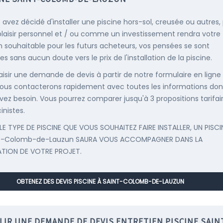
s avez décidé d'installer une piscine hors-sol, creusée ou autres,
plaisir personnel et / ou comme un investissement rendra votre
 souhaitable pour les futurs acheteurs, vos pensées se sont
s sans aucun doute vers le prix de l'installation de la piscine.
saisir une demande de devis à partir de notre formulaire en ligne
ous contacterons rapidement avec toutes les informations don
vez besoin. Vous pourrez comparer jusqu'à 3 propositions tarifai
inistes.
LE TYPE DE PISCINE QUE VOUS SOUHAITEZ FAIRE INSTALLER, UN PISCI
nt-Colomb-de-Lauzun SAURA VOUS ACCOMPAGNER DANS LA
ATION DE VOTRE PROJET.
OBTENEZ DES DEVIS PISCINE À SAINT-COLOMB-DE-LAUZUN
LIR UNE DEMANDE DE DEVIS ENTRETIEN PISCINE SAIN