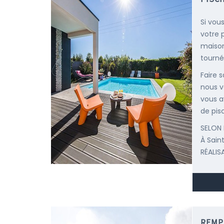
Si vou
votre 
maison
tournée
Faire 
nous v
vous a
de pisc
SELON 
À Sai
RÉALIS
REMP