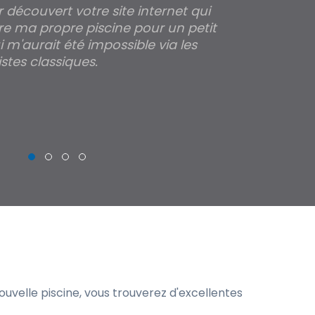
ir découvert votre site internet qui
Pour moi tout 
re ma propre piscine pour un petit
profondeur de
 m'aurait été impossible via les
les parois pour
stes classiques.
THIERRY
uvelle piscine, vous trouverez d'excellentes