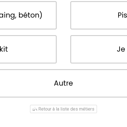
aing, béton)
Pi
kit
Je
Autre
Retour à la liste des métiers