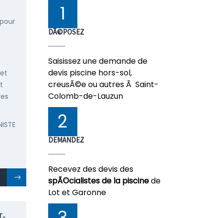
1
 pour
DÃ©POSEZ
Saisissez une demande de
devis piscine hors-sol,
 et
creusÃ©e ou autres Ã Saint-
t
Colomb-de-Lauzun
res
2
NISTE
DEMANDEZ
Recevez des devis des
spÃ©cialistes de la piscine
de
Lot et Garonne
3
T-