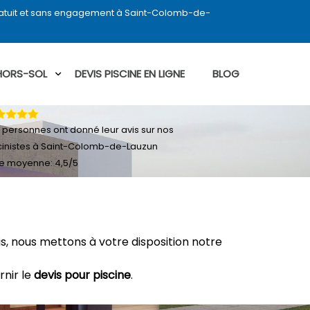
ratuit et sans engagement à Saint-Colomb-de-
 HORS-SOL
DEVIS PISCINE EN LIGNE
BLOG
personnes ont donné leur
avis sur nos
cinistes à Saint-Colomb-de-Lauzun
e moyenne:
4,5
/
5
, nous mettons à votre disposition notre
rnir le
devis pour piscine
.