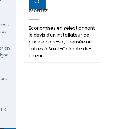
PROFITEZ
ement
Economisez en sélectionnant
 pas
le devis d'un installateur de
piscine hors-sol, creusée ou
etien
autres à Saint-Colomb-de-
ligne
Lauzun
ions
TIR