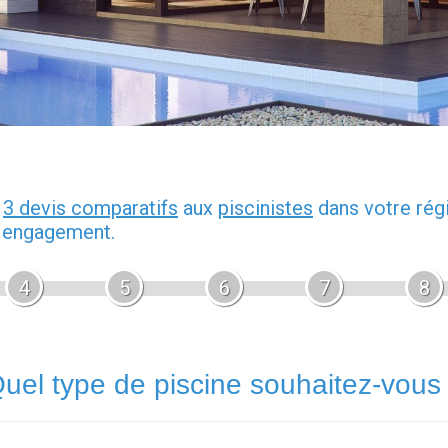
z
3 devis comparatifs
aux
piscinistes
dans votre rég
s engagement.
4
5
6
7
8
uel type de piscine souhaitez-vous