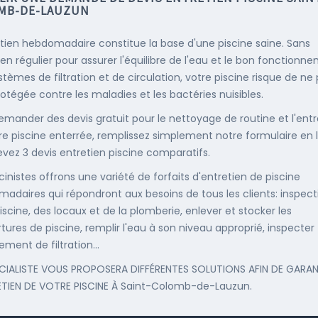
MB-DE-LAUZUN
etien hebdomadaire constitue la base d'une piscine saine. Sans
ien régulier pour assurer l'équilibre de l'eau et le bon fonctionn
stèmes de filtration et de circulation, votre piscine risque de ne
rotégée contre les maladies et les bactéries nuisibles.
emander des devis gratuit pour le nettoyage de routine et l'entr
re piscine enterrée, remplissez simplement notre formulaire en 
evez 3 devis entretien piscine comparatifs.
cinistes offrons une variété de forfaits d'entretien de piscine
adaires qui répondront aux besoins de tous les clients: inspect
iscine, des locaux et de la plomberie, enlever et stocker les
tures de piscine, remplir l'eau à son niveau approprié, inspecter
ement de filtration...
CIALISTE VOUS PROPOSERA DIFFÉRENTES SOLUTIONS AFIN DE GARAN
ETIEN DE VOTRE PISCINE À Saint-Colomb-de-Lauzun.