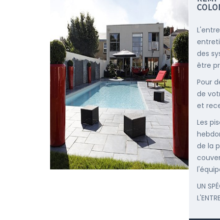
COLO
L'entr
entret
des sy
être p
Pour d
de vot
et rec
Les pis
hebdom
de la p
couver
l'équip
UN SPÉ
L'ENTR