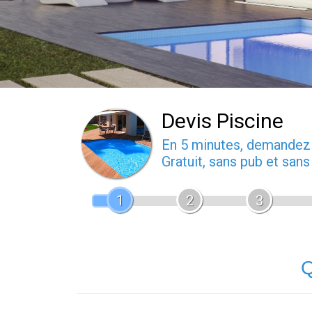
Devis Piscine
En 5 minutes, demande
Gratuit, sans pub et san
1
2
3
Q