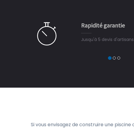
 partagé, la joie de voir la
e ce plan d'eau, un livre
CHARLES
e pour la construction de la
Rapidité garantie
à on ne peut plus s'en passer.
Jusqu'à 5 devis d'artisan
Si vous envisagez de construire une piscine