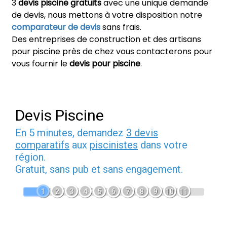
3
devis piscine gratuits
avec une unique demande
de devis, nous mettons à votre disposition notre
comparateur de devis
sans frais.
Des entreprises de construction et des artisans
pour piscine près de chez vous contacterons pour
vous fournir le
devis pour piscine
.
Devis Piscine
En 5 minutes, demandez
3 devis
comparatifs
aux
piscinistes
dans votre
région.
Gratuit, sans pub et sans engagement.
1
2
3
4
5
6
7
8
9
10
11