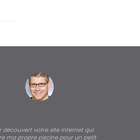
ir découvert votre site internet qui
Pour moi tout 
re ma propre piscine pour un petit
profondeur de