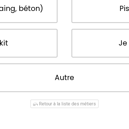
aing, béton)
Pi
kit
Je
Autre
Retour à la liste des métiers