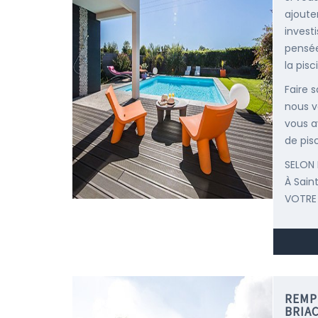
ajoute
invest
pensée
la pisc
Faire 
nous v
vous a
de pisc
SELON 
À Sain
VOTRE
REMP
BRIA