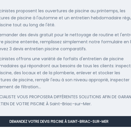
scinistes proposent les ouvertures de piscine au printemps, les
ures de piscine à l'automne et un entretien hebdomadaire régu
iscine tout au long de l'été.
emander des devis gratuit pour le nettoyage de routine et l'entr
re piscine enterrée, remplissez simplement notre formulaire en 
evez 3 devis entretien piscine comparatifs.
cinistes offrons une variété de forfaits d'entretien de piscine
adaires qui répondront aux besoins de tous les clients: inspect
iscine, des locaux et de la plomberie, enlever et stocker les
tures de piscine, remplir l'eau à son niveau approprié, inspecter
ement de filtration...
CIALISTE VOUS PROPOSERA DIFFÉRENTES SOLUTIONS AFIN DE GARAN
ETIEN DE VOTRE PISCINE À Saint-Briac-sur-Mer.
DEMANDEZ VOTRE DEVIS PISCINE À SAINT-BRIAC-SUR-MER