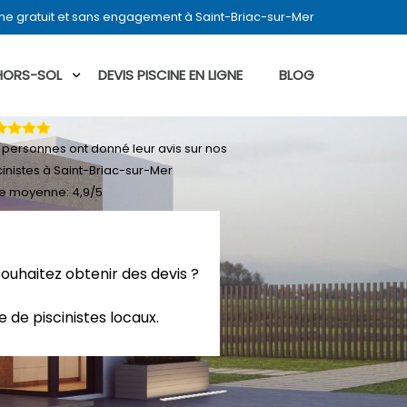
ine gratuit et sans engagement à Saint-Briac-sur-Mer
 HORS-SOL
DEVIS PISCINE EN LIGNE
BLOG
personnes ont donné leur
avis sur nos
cinistes à Saint-Briac-sur-Mer
e moyenne:
4,9
/
5
souhaitez obtenir des devis ?
 de piscinistes locaux.