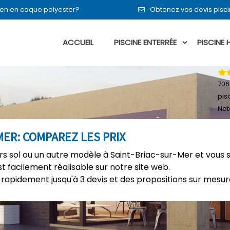
ou en en coque polyester?
Obtenez vos devis pisc
ACCUEIL
PISCINE ENTERRÉE
PISCINE
706
pis
Not
MER: COMPAREZ LES PRIX
ors sol ou un autre modèle à Saint-Briac-sur-Mer et vous 
t facilement réalisable sur notre site web.
rapidement jusqu'à 3 devis et des propositions sur mesure