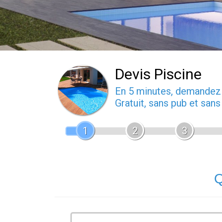
Devis Piscine
En 5 minutes, demande
Gratuit, sans pub et san
1
2
3
Q