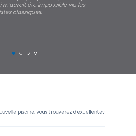
 m'aurait été impossible via les
les parois pour
stes classiques.
THIERRY
uvelle piscine, vous trouverez d'excellentes