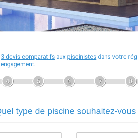
z
3 devis comparatifs
aux
piscinistes
dans votre rég
s engagement.
4
5
6
7
8
uel type de piscine souhaitez-vous