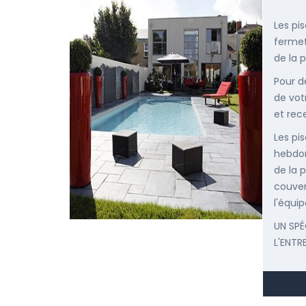
Les pi
fermet
de la p
Pour d
de vot
et rec
Les pis
hebdom
de la p
couver
l'équip
UN SPÉ
L'ENTR