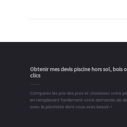
Obtenir mes devis piscine hors sol, bois 
clics
Comparez les prix des pros et choisissez votre pi
Le rêve devient enfin 
en remplissant facilement votre demande de devi
construit chez moi.
avec le pisciniste dont vous avez besoin !
 partagé, la joie de voir la
e ce plan d'eau, un livre
CHARLES