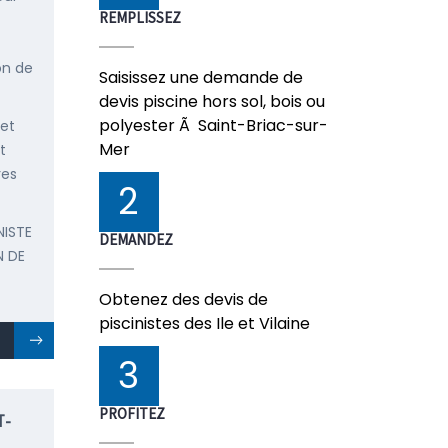
REMPLISSEZ
on de
Saisissez une demande de
devis piscine hors sol, bois ou
polyester Ã Saint-Briac-sur-
 et
Mer
t
res
2
NISTE
DEMANDEZ
N DE
Obtenez des devis de
piscinistes des Ile et Vilaine
3
PROFITEZ
T-