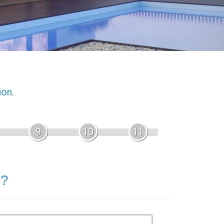
ion.
9
10
11
 ?