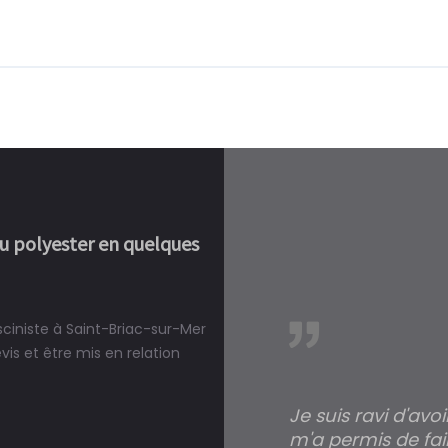
ou polyester en quelques
sciniste à Saint-Briac-sur-Mer
réalité, une piscine est bien
s et être mis en relation
Je suis ravi d'avo
m'a permis de fai