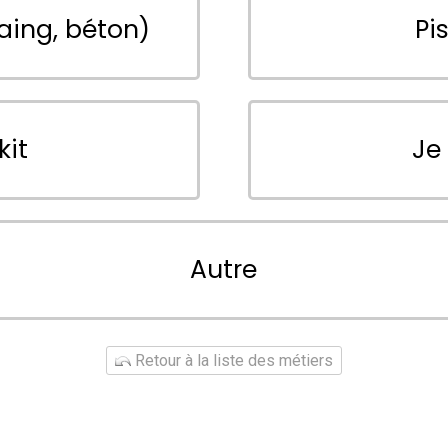
aing, béton)
Pi
kit
Je
Autre
Retour à la liste des métiers