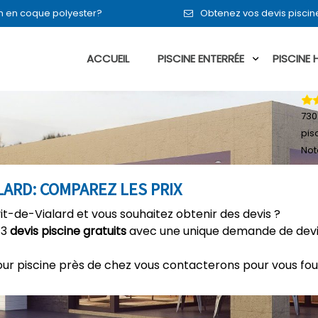
en en coque polyester?
Obtenez vos devis piscin
ACCUEIL
PISCINE ENTERRÉE
PISCINE
730
pis
Not
ALARD: COMPAREZ LES PRIX
it-de-Vialard et vous souhaitez obtenir des devis ?
 3
devis piscine gratuits
avec une unique demande de devis
our piscine près de chez vous contacterons pour vous fou