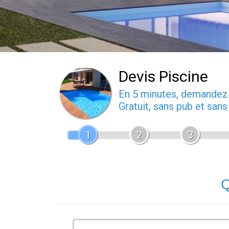
Devis Piscine
En 5 minutes, demande
Gratuit, sans pub et san
1
2
3
Q