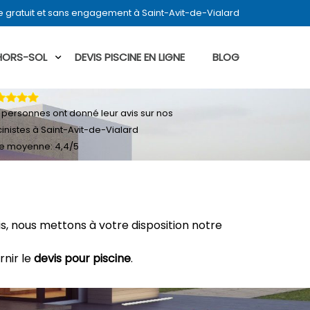
e gratuit et sans engagement à Saint-Avit-de-Vialard
 HORS-SOL
DEVIS PISCINE EN LIGNE
BLOG
personnes ont donné leur
avis sur nos
cinistes à Saint-Avit-de-Vialard
e moyenne:
4,4
/
5
, nous mettons à votre disposition notre
rnir le
devis pour piscine
.