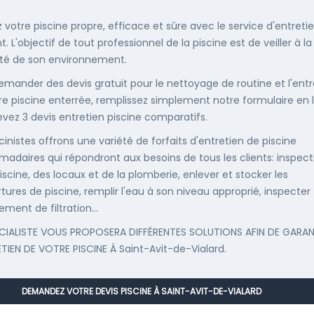
 votre piscine propre, efficace et sûre avec le service d'entreti
. L'objectif de tout professionnel de la piscine est de veiller à la
té de son environnement.
emander des devis gratuit pour le nettoyage de routine et l'entr
re piscine enterrée, remplissez simplement notre formulaire en 
evez 3 devis entretien piscine comparatifs.
cinistes offrons une variété de forfaits d'entretien de piscine
adaires qui répondront aux besoins de tous les clients: inspect
iscine, des locaux et de la plomberie, enlever et stocker les
tures de piscine, remplir l'eau à son niveau approprié, inspecter
ement de filtration...
CIALISTE VOUS PROPOSERA DIFFÉRENTES SOLUTIONS AFIN DE GARAN
ETIEN DE VOTRE PISCINE À Saint-Avit-de-Vialard.
DEMANDEZ VOTRE DEVIS PISCINE À SAINT-AVIT-DE-VIALARD