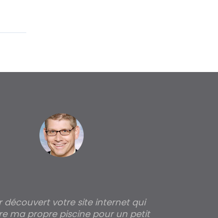
ir découvert votre site internet qui
Pour moi tout 
re ma propre piscine pour un petit
profondeur de