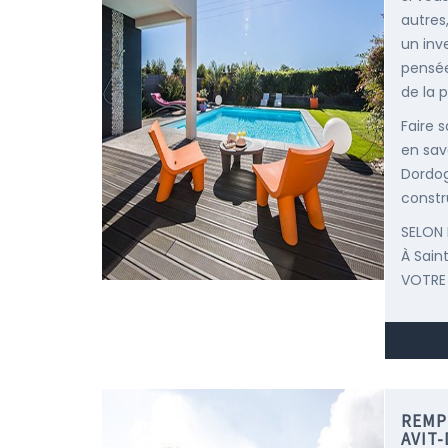
autres
un inv
pensée
de la p
Faire 
en savo
Dordog
constr
SELON 
À Sain
VOTRE
REMP
AVIT-