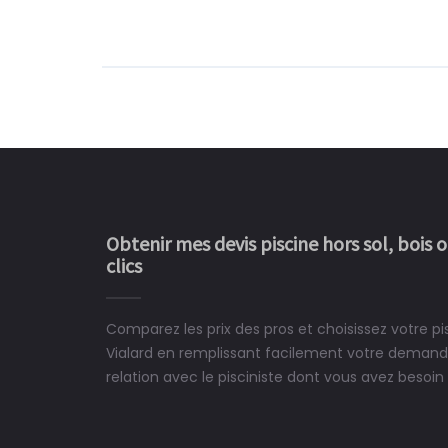
Obtenir mes devis piscine hors sol, bois 
clics
Comparez les prix des pros et choisissez votre pi
Le rêve devient enfin 
Vialard en remplissant facilement votre demande
construit chez moi.
relation avec le pisciniste dont vous avez besoin 
 partagé, la joie de voir la
e ce plan d'eau, un livre
CHARLES