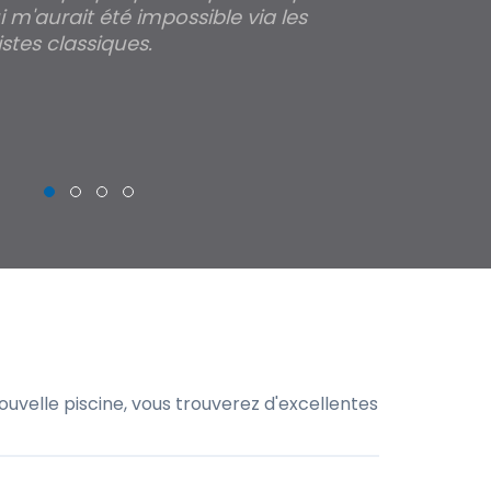
 m'aurait été impossible via les
les parois pour
stes classiques.
THIERRY
uvelle piscine, vous trouverez d'excellentes