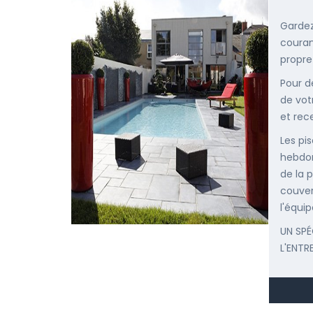
Gardez
courant
propre
Pour d
de vot
et rec
Les pis
hebdom
de la p
couver
l'équip
UN SPÉ
L'ENTR