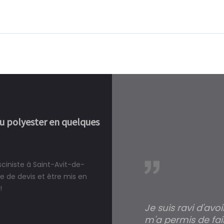
ou polyester en quelques
sciniste à Saint-Avit-de-
réalité, une piscine est bien
 de devis et être mis en
!
Je suis ravi d'avo
m'a permis de fai