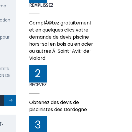
REMPLISSEZ
mme
ction
ComplÃ©tez gratuitement
et en quelques clics votre
demande de devis piscine
 pour
hors-sol en bois ou en acier
ou autres Ã Saint-Avit-de-
Vialard
NISTE
2
ON DE
RECEVEZ
Obtenez des devis de
piscinistes des Dordogne
3
T-