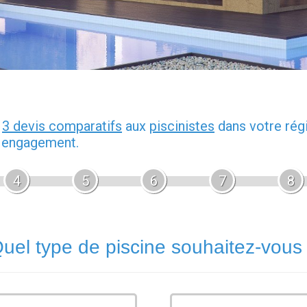
z
3 devis comparatifs
aux
piscinistes
dans votre rég
s engagement.
4
5
6
7
8
uel type de piscine souhaitez-vous