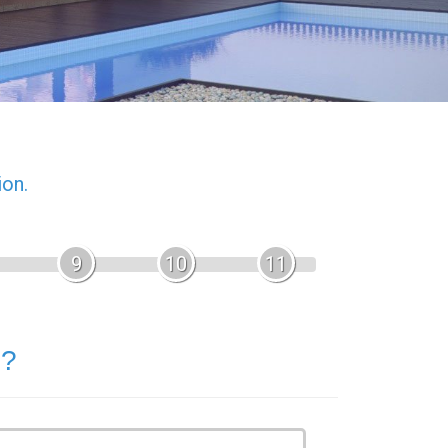
ion.
9
10
11
 ?