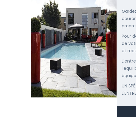
Gardez
courant
propre
Pour d
de vot
et rec
L'entr
l'équi
équipe
UN SPÉ
L'ENTR