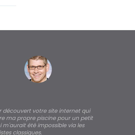
ir découvert votre site internet qui
Pour moi tout 
re ma propre piscine pour un petit
profondeur de
 m'aurait été impossible via les
les parois pour
stes classiques.