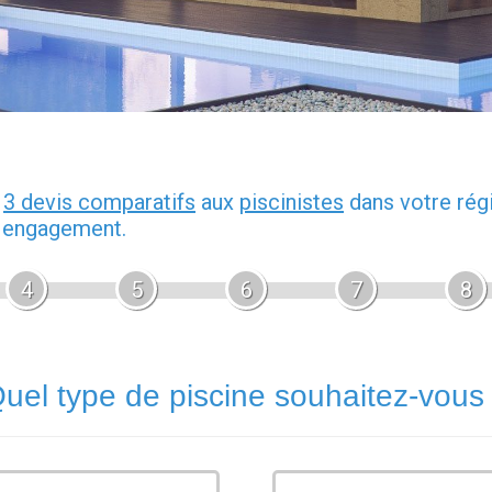
z
3 devis comparatifs
aux
piscinistes
dans votre rég
s engagement.
4
5
6
7
8
uel type de piscine souhaitez-vous