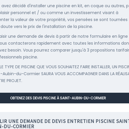
s avez décidé d'installer une piscine en kit, en coque ou autres, 
plaisir personnel et / ou comme un investissement visant à
ter la valeur de votre propriété, vos pensées se sont tournées
oute vers le prix de l'installation de la piscine.
saisir une demande de devis à partir de notre formulaire en ligne
ous contacterons rapidement avec toutes les informations don
vez besoin. Vous pourrez comparer jusqu'à 3 propositions tarifai
fessionnels piscine.
LE TYPE DE PISCINE QUE VOUS SOUHAITEZ FAIRE INSTALLER, UN PISCI
nt-Aubin-du-Cormier SAURA VOUS ACCOMPAGNER DANS LA RÉALIS
RE PROJET.
OBTENEZ DES DEVIS PISCINE À SAINT-AUBIN-DU-CORMIER
LIR UNE DEMANDE DE DEVIS ENTRETIEN PISCINE SAIN
N-DU-CORMIER