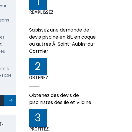
1
pour
REMPLISSEZ
 sans
Saisissez une demande de
devis piscine en kit, en coque
 et
ou autres Ã Saint-Aubin-du-
t
Cormier
res
2
NISTE
ATION
OBTENEZ
Obtenez des devis de
piscinistes des Ile et Vilaine
3
T-
PROFITEZ