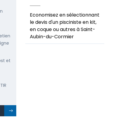
en
Economisez en sélectionnant
le devis d'un pisciniste en kit,
en coque ou autres à Saint-
etien
Aubin-du-Cormier
ligne
est et
TIR