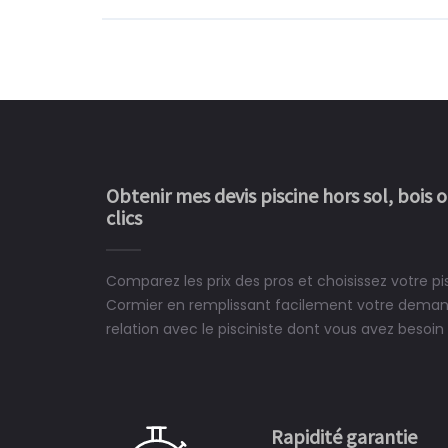
Obtenir mes devis piscine hors sol, bois 
clics
Comparez les prix des pros et choisissez votre p
Le rêve devient enfin 
Cormier en remplissant facilement votre demand
construit chez moi.
relation avec le pisciniste dont vous avez besoin 
 partagé, la joie de voir la
e ce plan d'eau, un livre
CHARLES
e pour la construction de la
Rapidité garantie
à on ne peut plus s'en passer.