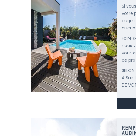
Si vou
votre 
augmen
aucun d
Faire 
nous v
vous a
de pro
SELON 
À Sai
DE VOT
REMP
AUBI