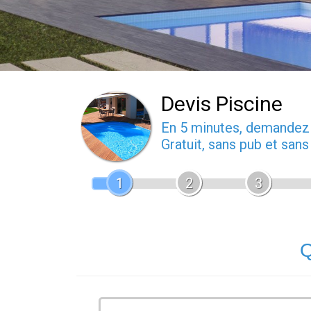
Devis Piscine
En 5 minutes, demande
Gratuit, sans pub et san
1
2
3
Q