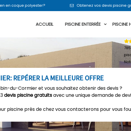
ou en en coque polyester?
Obtenez vos devis piscine 
ACCUEIL
PISCINE ENTERRÉE
PISCINE
785
pis
Not
MIER: REPÉRER LA MEILLEURE OFFRE
ubin-du-Cormier et vous souhaitez obtenir des devis ?
 3
devis piscine gratuits
avec une unique demande de devis
our piscine près de chez vous contacterons pour vous fou