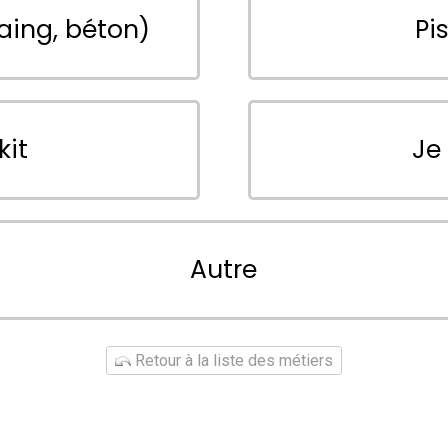
aing, béton)
Pi
kit
Je
Autre
Retour à la liste des métiers