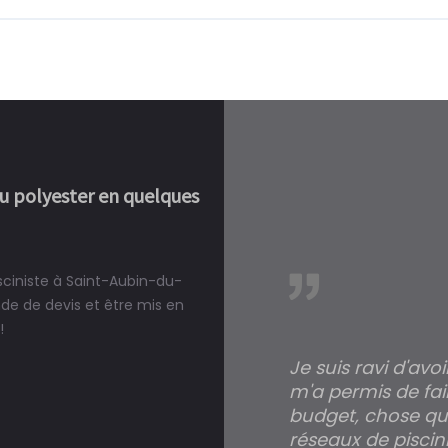
ou polyester en quelques
isciniste à Saint-Aubin-du-
réalité, une piscine est bien
e de devis et être mis en
!
Je suis ravi d'avo
m'a permis de fai
budget, chose qui
réseaux de piscini