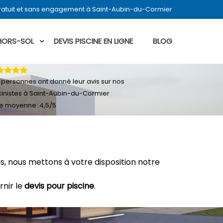
gratuit et sans engagement à Saint-Aubin-du-Cormier
 HORS-SOL
DEVIS PISCINE EN LIGNE
BLOG
personnes ont donné leur
avis sur nos
cinistes à Saint-Aubin-du-Cormier
e moyenne:
4,5
/
5
, nous mettons à votre disposition notre
rnir le
devis pour piscine
.