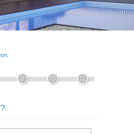
ion.
9
10
11
 ?