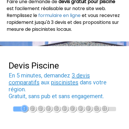
Faire une demande de
devis gratuit pour piscine
est facilement réalisable sur notre site web.
Remplissez le
formulaire en ligne
et vous recevrez
rapidement jusqu'à 3 devis et des propositions sur
mesure de piscinistes locaux.
Devis Piscine
En 5 minutes, demandez
3 devis
comparatifs
aux
piscinistes
dans votre
région.
Gratuit, sans pub et sans engagement.
1
2
3
4
5
6
7
8
9
10
11