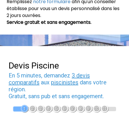
Remplissez
notre formulaire
afin qu'un conseiller
établisse pour vous un devis personnalisé dans les
2 jours ouvrées.
Service gratuit et sans engagements.
Devis Piscine
En 5 minutes, demandez
3 devis
comparatifs
aux
piscinistes
dans votre
région.
Gratuit, sans pub et sans engagement.
1
2
3
4
5
6
7
8
9
10
11