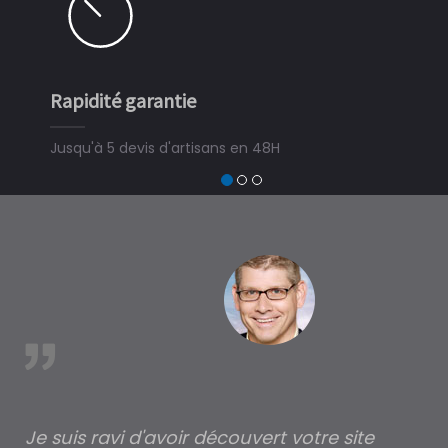
Rapidité garantie
Jusqu'à 5 devis d'artisans en 48H
est
Je suis ravi d'avoir découvert votre site
Po