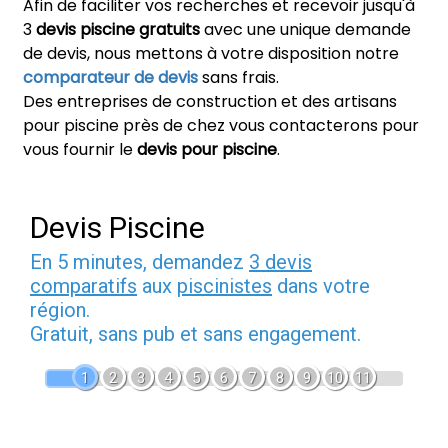
Afin de faciliter vos recherches et recevoir jusqu'à
3
devis piscine gratuits
avec une unique demande
de devis, nous mettons à votre disposition notre
comparateur de devis
sans frais.
Des entreprises de construction et des artisans
pour piscine près de chez vous contacterons pour
vous fournir le
devis pour piscine
.
Devis Piscine
En 5 minutes, demandez
3 devis
comparatifs
aux
piscinistes
dans votre
région.
Gratuit, sans pub et sans engagement.
1
2
3
4
5
6
7
8
9
10
11