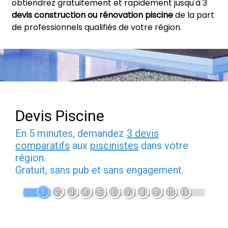
obtiendrez gratuitement et rapidement jusqu'à 3
devis construction ou rénovation piscine
de la part
de professionnels qualifiés de votre région.
Devis Piscine
En 5 minutes, demandez
3 devis
comparatifs
aux
piscinistes
dans votre
région.
Gratuit, sans pub et sans engagement.
1
2
3
4
5
6
7
8
9
10
11