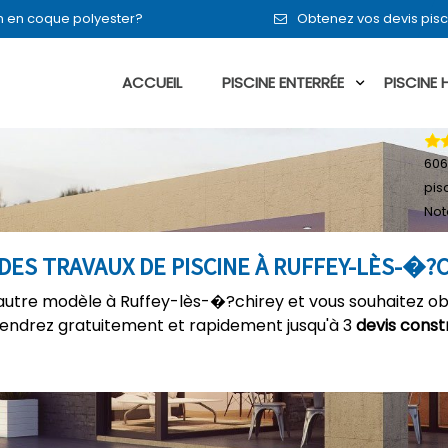
 en en coque polyester?
Obtenez vos devis pisc
ACCUEIL
PISCINE ENTERRÉE
PISCINE
606
pis
Not
DES TRAVAUX DE PISCINE À RUFFEY-LÈS-�?
autre modèle à Ruffey-lès-�?chirey et vous souhaitez obt
tiendrez gratuitement et rapidement jusqu'à 3
devis const