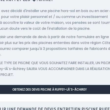
s avez décidé d'installer une piscine hors-sol en bois ou en acier
, pour votre plaisir personnel et / ou comme un investissement
 à accroître la valeur de votre maison, vos pensées se sont tour
cun doute vers le coût de l'installation de la piscine.
saisir une demande de devis à partir de notre formulaire en ligne
ir plus sur les prix des piscines enterrées dans votre région Côte
ourrez comparer jusqu'à 3 propositions tarifaires de fabricants 
.
LE TYPE DE PISCINE QUE VOUS SOUHAITEZ FAIRE INSTALLER, UN PISCI
ey-lÃ¨s-Ãchirey SAURA VOUS ACCOMPAGNER DANS LA RÉALISATION
 PROJET.
OBTENEZ DES DEVIS PISCINE À RUFFEY-LÃ¨S-ÃCHIREY
LIR UNE DEMANDE DE DEVIS ENTRETIEN PISCINE RUFF