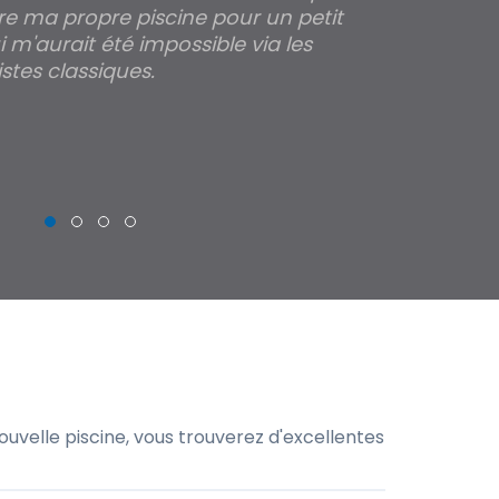
re ma propre piscine pour un petit
profondeur de
 m'aurait été impossible via les
les parois pour
stes classiques.
THIERRY
uvelle piscine, vous trouverez d'excellentes