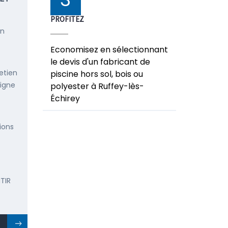
PROFITEZ
en
Economisez en sélectionnant
le devis d'un fabricant de
etien
piscine hors sol, bois ou
ligne
polyester à Ruffey-lès-
Échirey
ions
TIR