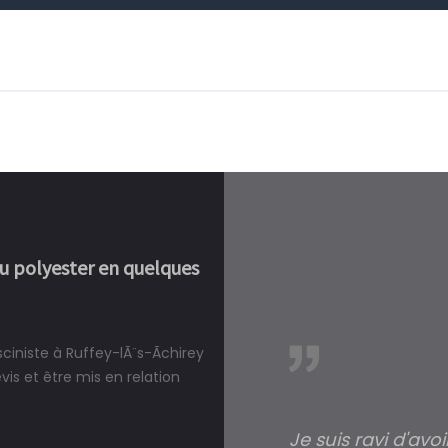
ou polyester en quelques
ciniste à Ruffey-lÃ¨s-Ãchirey
réalité, une piscine est bien
s et être mis en relation
Je suis ravi d'avo