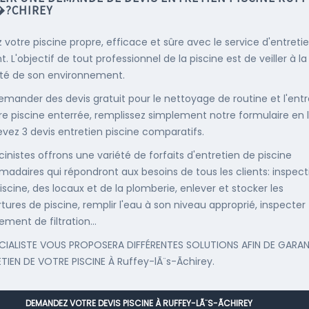
�?CHIREY
 votre piscine propre, efficace et sûre avec le service d'entreti
. L'objectif de tout professionnel de la piscine est de veiller à la
té de son environnement.
emander des devis gratuit pour le nettoyage de routine et l'entr
re piscine enterrée, remplissez simplement notre formulaire en 
evez 3 devis entretien piscine comparatifs.
cinistes offrons une variété de forfaits d'entretien de piscine
adaires qui répondront aux besoins de tous les clients: inspect
iscine, des locaux et de la plomberie, enlever et stocker les
tures de piscine, remplir l'eau à son niveau approprié, inspecter
ement de filtration...
CIALISTE VOUS PROPOSERA DIFFÉRENTES SOLUTIONS AFIN DE GARAN
ETIEN DE VOTRE PISCINE À Ruffey-lÃ¨s-Ãchirey.
DEMANDEZ VOTRE DEVIS PISCINE À RUFFEY-LÃ¨S-ÃCHIREY