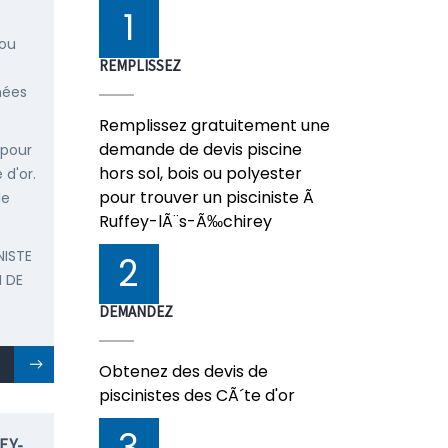
1
 ou
REMPLISSEZ
nées
Remplissez gratuitement une
demande de devis piscine
 pour
hors sol, bois ou polyester
 d'or.
pour trouver un pisciniste Ã
de
Ruffey-lÃ¨s-Ã‰chirey
NISTE
2
 DE
DEMANDEZ
Obtenez des devis de
piscinistes des CÃ´te d'or
3
EY-