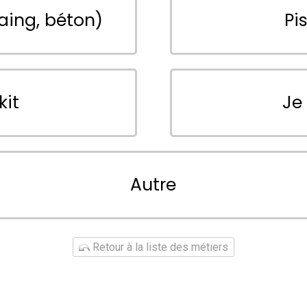
aing, béton)
Pi
kit
Je
Autre
Retour à la liste des métiers