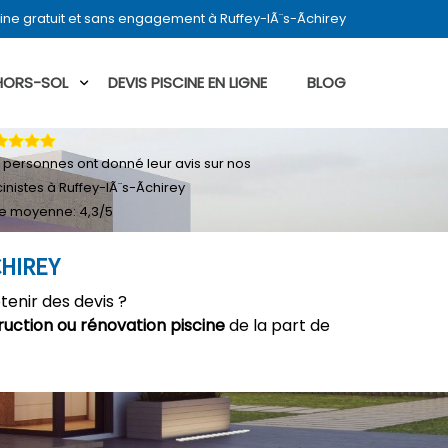
ine gratuit et sans engagement à Ruffey-lÃ¨s-Ãchirey
 HORS-SOL
DEVIS PISCINE EN LIGNE
BLOG
personnes ont donné leur
avis sur nos
cinistes à Ruffey-lÃ¨s-Ãchirey
e moyenne:
4,3
/
5
CHIREY
enir des devis ?
ruction ou rénovation piscine
de la part de