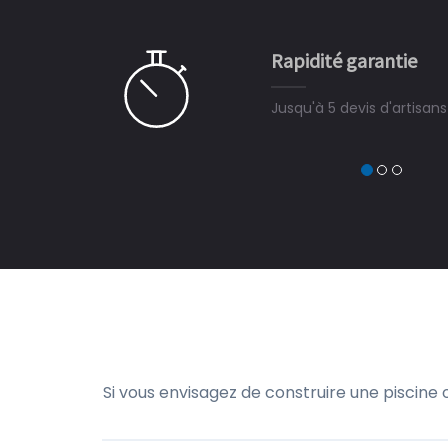
e ce plan d'eau, un livre
CHARLES
e pour la construction de la
Rapidité garantie
à on ne peut plus s'en passer.
Jusqu'à 5 devis d'artisan
Si vous envisagez de construire une piscine