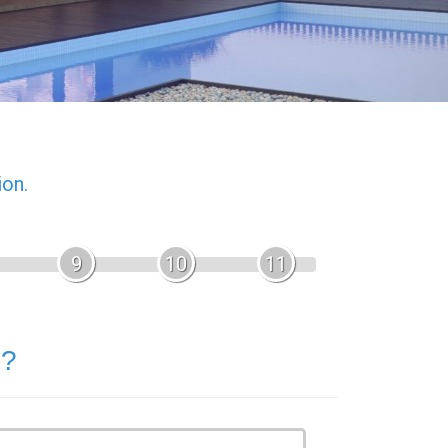
ion.
9
10
11
 ?