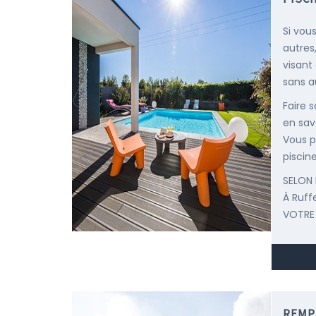
Si vou
autres
visant
sans au
Faire 
en savo
Vous p
piscine
SELON 
À Ruff
VOTRE
REMP