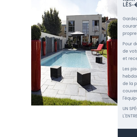
LÈS-
Gardez
courant
propre
Pour d
de vot
et rec
Les pis
hebdom
de la p
couver
l'équip
UN SPÉ
L'ENTR