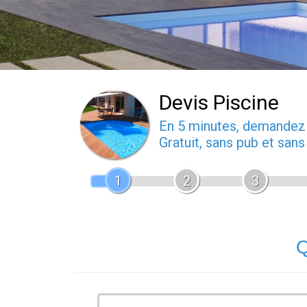
Devis Piscine
En 5 minutes, demande
Gratuit, sans pub et san
1
2
3
Q