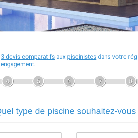
z
3 devis comparatifs
aux
piscinistes
dans votre rég
s engagement.
4
5
6
7
8
uel type de piscine souhaitez-vous