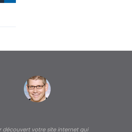
ir découvert votre site internet qui
Pour moi tout 