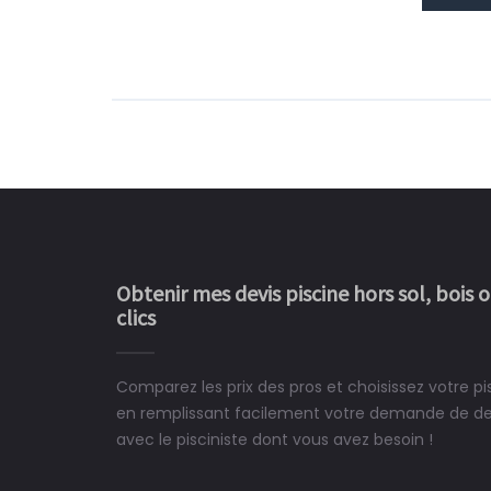
Obtenir mes devis piscine hors sol, bois 
clics
Comparez les prix des pros et choisissez votre pis
Le rêve devient enfin 
en remplissant facilement votre demande de devi
construit chez moi.
avec le pisciniste dont vous avez besoin !
 partagé, la joie de voir la