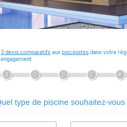
z
3 devis comparatifs
aux
piscinistes
dans votre rég
s engagement.
4
5
6
7
8
uel type de piscine souhaitez-vous