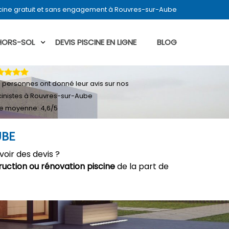
cine gratuit et sans engagement à Rouvres-sur-Aube
 HORS-SOL
DEVIS PISCINE EN LIGNE
BLOG
4
personnes ont donné leur
avis sur nos
cinistes à Rouvres-sur-Aube
e moyenne:
4,6
/
5
UBE
oir des devis ?
ruction ou rénovation piscine
de la part de