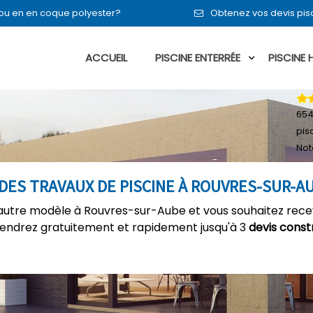
t ou en en coque polyester?
Obtenez vos devis pis
ACCUEIL
PISCINE ENTERRÉE
PISCINE
65
pis
Not
DES TRAVAUX DE PISCINE À ROUVRES-SUR-A
 autre modèle à Rouvres-sur-Aube et vous souhaitez recev
tiendrez gratuitement et rapidement jusqu'à 3
devis const