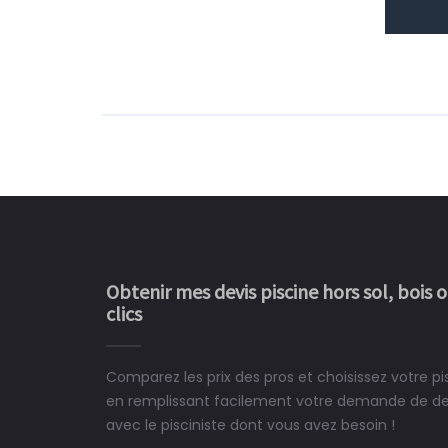
Obtenir mes devis piscine hors sol, bois 
clics
Comparez les prix des pros et choisissez votre p
Le rêve devient enfin 
en remplissant facilement votre demande de devi
construit chez moi.
avec le pisciniste dont vous avez besoin !