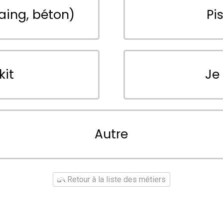
aing, béton)
Pi
kit
Je
Autre
Retour à la liste des métiers