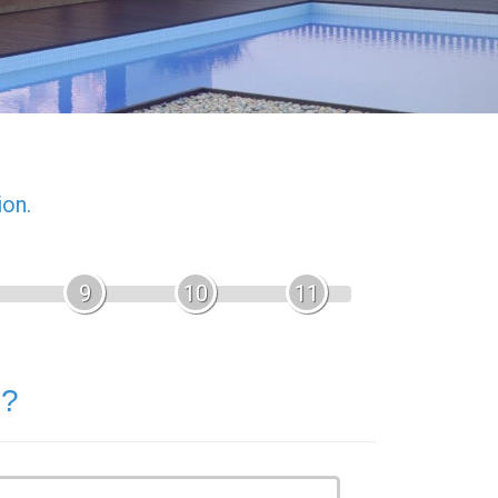
ion.
9
10
11
 ?