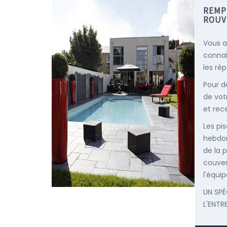
REMP
ROUV
Vous a
connai
les ré
Pour d
de vot
et rec
Les pis
hebdom
de la p
couver
l'équip
UN SPÉ
L'ENTR