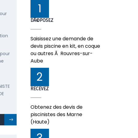
1
pour
DÃ©POSEZ
tion
Saisissez une demande de
devis piscine en kit, en coque
ou autres Ã Rouvres-sur-
 pour
Aube
ne
2
NISTE
RECEVEZ
DE
Obtenez des devis de
piscinistes des Marne
(Haute)
3