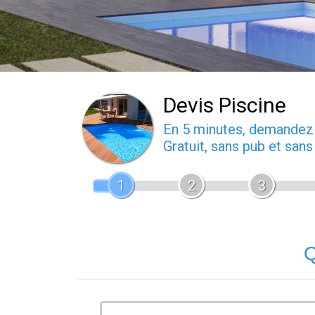
Devis Piscine
En 5 minutes, demande
Gratuit, sans pub et san
1
2
3
Q