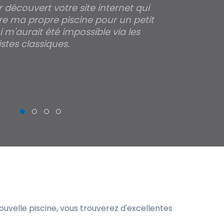
ir découvert votre site internet qui
Pour moi tout 
re ma propre piscine pour un petit
profondeur de
 m'aurait été impossible via les
les parois pour
stes classiques.
THIERRY
uvelle piscine, vous trouverez d'excellentes