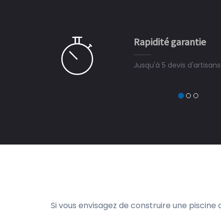
 partagé, la joie de voir la
e ce plan d'eau, un livre
CHARLES
e pour la construction de la
Rapidité garantie
à on ne peut plus s'en passer.
Jusqu'à 5 devis d'artisan
Si vous envisagez de construire une piscine