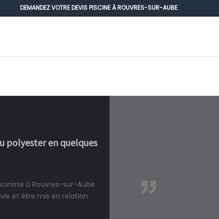
DEMANDEZ VOTRE DEVIS PISCINE À ROUVRES-SUR-AUBE
ou polyester en quelques
isciniste à Rouvres-sur-Aube
réalité, une piscine est bien
s et être mis en relation