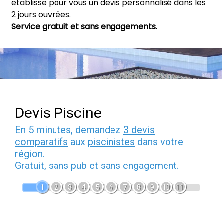
établisse pour vous un devis personnalisé dans les
2 jours ouvrées.
Service gratuit et sans engagements.
Devis Piscine
En 5 minutes, demandez
3 devis
comparatifs
aux
piscinistes
dans votre
région.
Gratuit, sans pub et sans engagement.
1
2
3
4
5
6
7
8
9
10
11