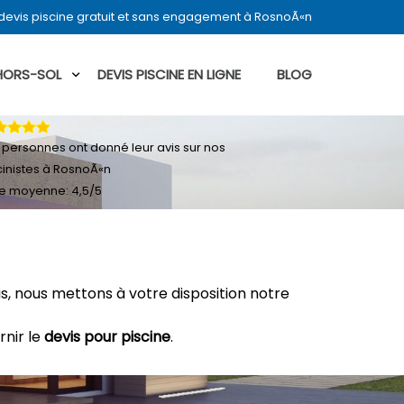
devis piscine gratuit et sans engagement à RosnoÃ«n
 HORS-SOL
DEVIS PISCINE EN LIGNE
BLOG
personnes ont donné leur
avis sur nos
cinistes à RosnoÃ«n
e moyenne:
4,5
/
5
, nous mettons à votre disposition notre
rnir le
devis pour piscine
.