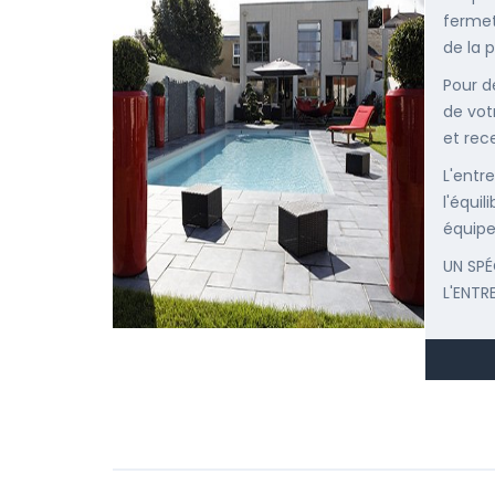
fermet
de la p
Pour d
de vot
et rec
L'entr
l'équi
équipe
UN SPÉ
L'ENTR