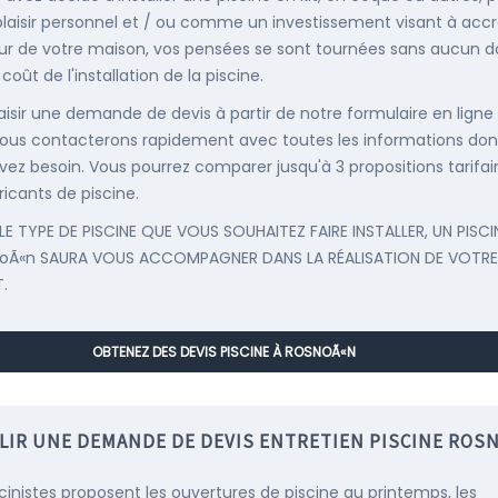
plaisir personnel et / ou comme un investissement visant à accr
eur de votre maison, vos pensées se sont tournées sans aucun 
 coût de l'installation de la piscine.
saisir une demande de devis à partir de notre formulaire en ligne
ous contacterons rapidement avec toutes les informations don
vez besoin. Vous pourrez comparer jusqu'à 3 propositions tarifai
ricants de piscine.
LE TYPE DE PISCINE QUE VOUS SOUHAITEZ FAIRE INSTALLER, UN PISCI
noÃ«n SAURA VOUS ACCOMPAGNER DANS LA RÉALISATION DE VOTRE
.
OBTENEZ DES DEVIS PISCINE À ROSNOÃ«N
LIR UNE DEMANDE DE DEVIS ENTRETIEN PISCINE ROS
scinistes proposent les ouvertures de piscine au printemps, les