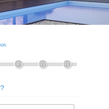
ion.
9
10
11
 ?