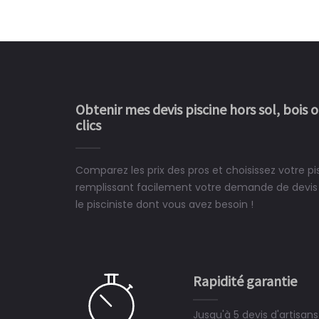
Obtenir mes devis piscine hors sol, bois 
clics
Comparez les prix des pros et choisissez votre p
Le rêve devient enfin 
remplissant facilement votre demande de devis 
construit chez moi.
le pisciniste dont vous avez besoin !
 partagé, la joie de voir la
e ce plan d'eau, un livre
CHARLES
e pour la construction de la
Rapidité garantie
à on ne peut plus s'en passer.
Jusqu'à 5 devis d'artisan