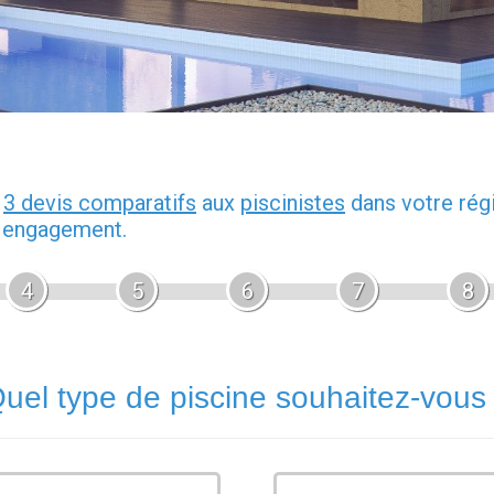
z
3 devis comparatifs
aux
piscinistes
dans votre rég
s engagement.
4
5
6
7
8
uel type de piscine souhaitez-vous