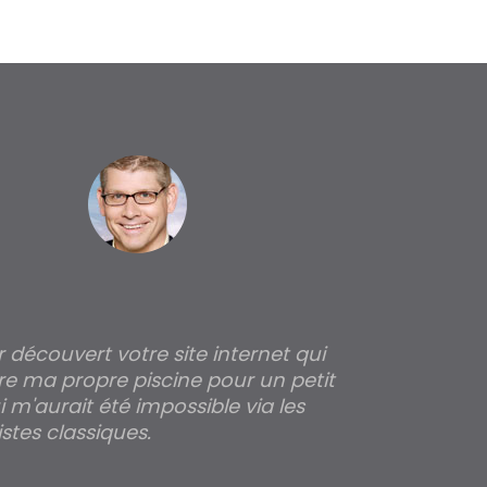
ir découvert votre site internet qui
Pour moi tout 
re ma propre piscine pour un petit
profondeur de
 m'aurait été impossible via les
les parois pour
stes classiques.
THIERRY