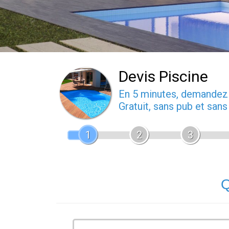
Devis Piscine
En 5 minutes, demande
Gratuit, sans pub et san
1
2
3
Q