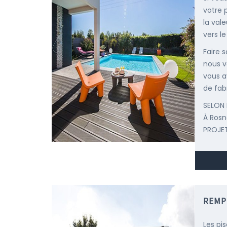
votre 
la val
vers le
Faire 
nous v
vous a
de fab
SELON 
À Ros
PROJET
REMP
Les pi