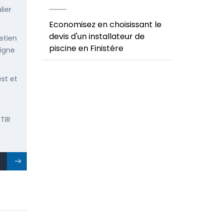
lier
Economisez en choisissant le
devis d'un installateur de
etien
piscine en Finistére
ligne
est et
TIR