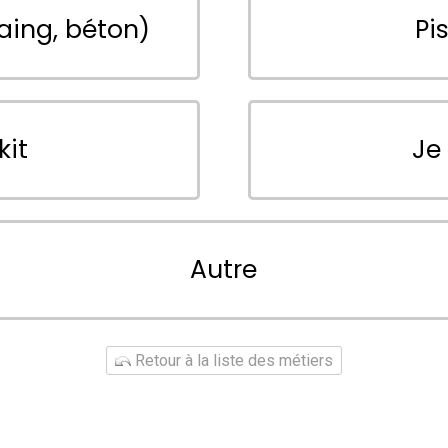
aing, béton)
Pi
kit
Je
Autre
Retour à la liste des métiers