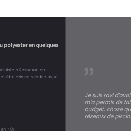
ou polyester en quelques
isciniste à RosnoÃ«n en
réalité, une piscine est bien
et être mis en relation avec
Je suis ravi d'avo
m'a permis de fai
budget, chose qui
réseaux de piscini
s en 48H