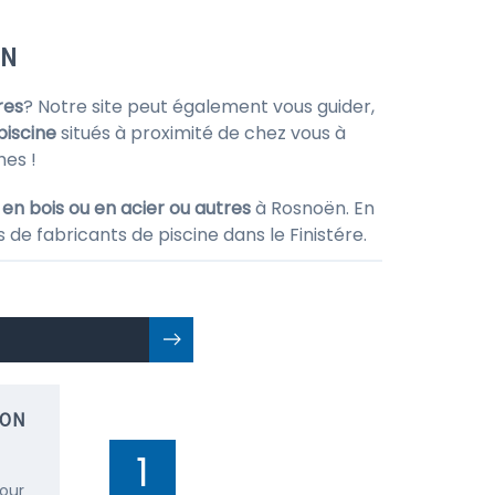
ËN
res
? Notre site peut également vous guider,
piscine
situés à proximité de chez vous à
es !
 en bois ou en acier ou autres
à Rosnoën. En
 de fabricants de piscine dans le Finistére.
ION
1
pour