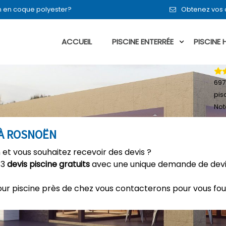
en en coque polyester?
Obtenez vos 
ACCUEIL
PISCINE ENTERRÉE
PISCINE
697
pis
Not
 À ROSNOËN
 et vous souhaitez recevoir des devis ?
 3
devis piscine gratuits
avec une unique demande de devis
our piscine près de chez vous contacterons pour vous fou