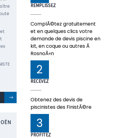
REMPLISSEZ
oître
doute
ComplÃ©tez gratuitement
et en quelques clics votre
 et
demande de devis piscine en
t
kit, en coque ou autres Ã
res
RosnoÃ«n
NISTE
2
RECEVEZ
Obtenez des devis de
piscinistes des FinistÃ©re
3
NOËN
PROFITEZ