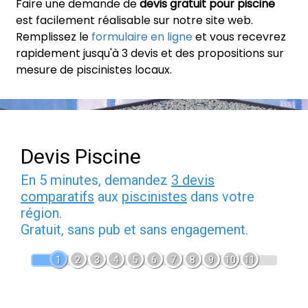
Faire une demande de
devis gratuit pour piscine
est facilement réalisable sur notre site web.
Remplissez le
formulaire en ligne
et vous recevrez
rapidement jusqu'à 3 devis et des propositions sur
mesure de piscinistes locaux.
Devis Piscine
En 5 minutes, demandez
3 devis
comparatifs
aux
piscinistes
dans votre
région.
Gratuit, sans pub et sans engagement.
1
2
3
4
5
6
7
8
9
10
11