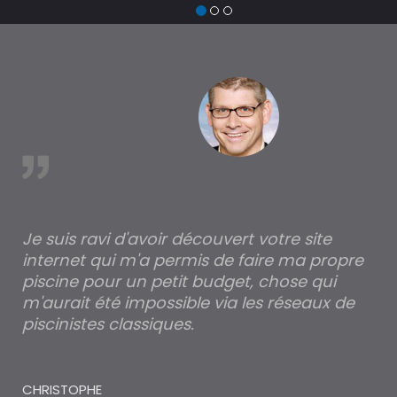
de
tr
à 
est
Je suis ravi d'avoir découvert votre site
Po
internet qui m'a permis de faire ma propre
pa
piscine pour un petit budget, chose qui
lé
m'aurait été impossible via les réseaux de
au
piscinistes classiques.
THI
CHRISTOPHE