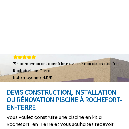
714
personnes ont donné leur
avis sur nos piscinistes à
Rochefort-en-Terre
Note moyenne:
4,5
/
5
DEVIS CONSTRUCTION, INSTALLATION
OU RÉNOVATION PISCINE À ROCHEFORT-
EN-TERRE
Vous voulez construire une piscine en kit à
Rochefort-en-Terre et vous souhaitez recevoir