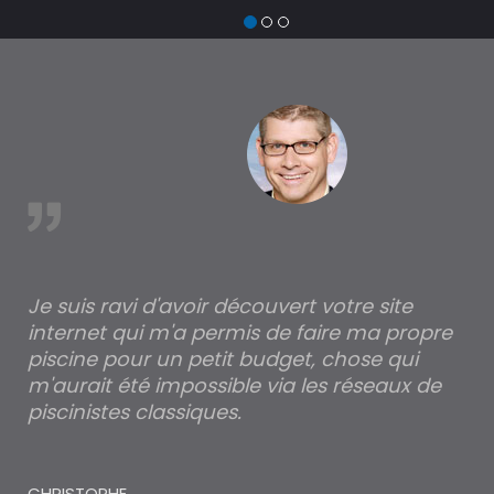
devis travaux piscine hors sol, bois ou polyes
trouver un expert en piscine hors sol, bois o
à RiviÃ¨re-Saas-et-Gourby
est
Je suis ravi d'avoir découvert votre site
Po
internet qui m'a permis de faire ma propre
pa
piscine pour un petit budget, chose qui
lé
m'aurait été impossible via les réseaux de
au
piscinistes classiques.
THI
CHRISTOPHE