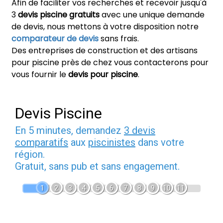
Afin de faciliter vos recherches et recevoir jusqu'à
3
devis piscine gratuits
avec une unique demande
de devis, nous mettons à votre disposition notre
comparateur de devis
sans frais.
Des entreprises de construction et des artisans
pour piscine près de chez vous contacterons pour
vous fournir le
devis pour piscine
.
Devis Piscine
En 5 minutes, demandez
3 devis
comparatifs
aux
piscinistes
dans votre
région.
Gratuit, sans pub et sans engagement.
1
2
3
4
5
6
7
8
9
10
11