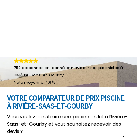
752
personnes ont donné leur
avis sur nos piscinistes à
RiviÃ¨re-Saas-et-Gourby
Note moyenne:
4,6
/
5
VOTRE COMPARATEUR DE PRIX PISCINE
À RIVIÈRE-SAAS-ET-GOURBY
Vous voulez construire une piscine en kit à Rivière-
Saas-et-Gourby et vous souhaitez recevoir des
devis ?