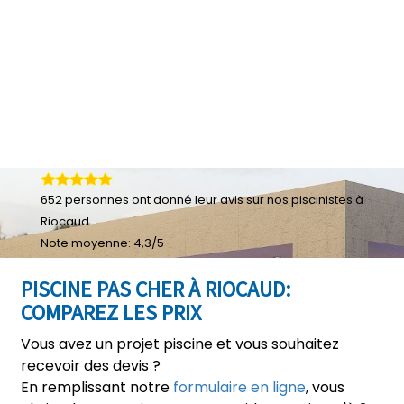
652
personnes ont donné leur
avis sur nos piscinistes à
Riocaud
Note moyenne:
4,3
/
5
PISCINE PAS CHER À RIOCAUD:
COMPAREZ LES PRIX
Vous avez un projet piscine et vous souhaitez
recevoir des devis ?
En remplissant notre
formulaire en ligne
, vous