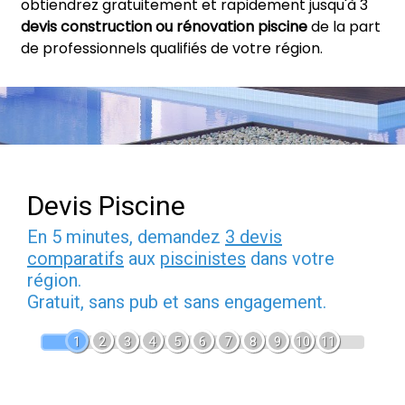
obtiendrez gratuitement et rapidement jusqu'à 3
devis construction ou rénovation piscine
de la part
de professionnels qualifiés de votre région.
Devis Piscine
En 5 minutes, demandez
3 devis
comparatifs
aux
piscinistes
dans votre
région.
Gratuit, sans pub et sans engagement.
1
2
3
4
5
6
7
8
9
10
11