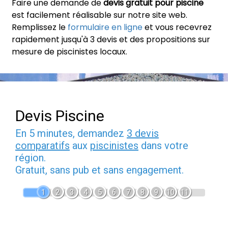
Faire une demande de
devis gratuit pour piscine
est facilement réalisable sur notre site web.
Remplissez le
formulaire en ligne
et vous recevrez
rapidement jusqu'à 3 devis et des propositions sur
mesure de piscinistes locaux.
Devis Piscine
En 5 minutes, demandez
3 devis
comparatifs
aux
piscinistes
dans votre
région.
Gratuit, sans pub et sans engagement.
1
2
3
4
5
6
7
8
9
10
11