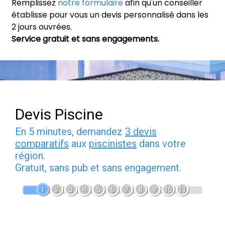
Remplissez
notre formulaire
afin qu'un conseiller
établisse pour vous un devis personnalisé dans les
2 jours ouvrées.
Service gratuit et sans engagements.
Devis Piscine
En 5 minutes, demandez
3 devis
comparatifs
aux
piscinistes
dans votre
région.
Gratuit, sans pub et sans engagement.
1
2
3
4
5
6
7
8
9
10
11