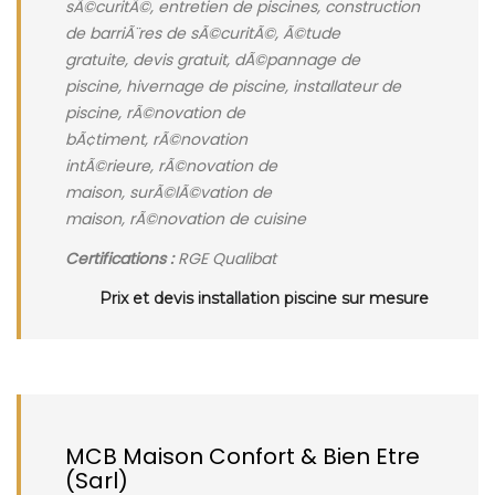
sÃ©curitÃ©, entretien de piscines, construction
de barriÃ¨res de sÃ©curitÃ©, Ã©tude
gratuite, devis gratuit, dÃ©pannage de
piscine, hivernage de piscine, installateur de
piscine, rÃ©novation de
bÃ¢timent, rÃ©novation
intÃ©rieure, rÃ©novation de
maison, surÃ©lÃ©vation de
maison, rÃ©novation de cuisine
Certifications :
RGE Qualibat
Prix et devis installation piscine sur mesure
MCB Maison Confort & Bien Etre
(Sarl)