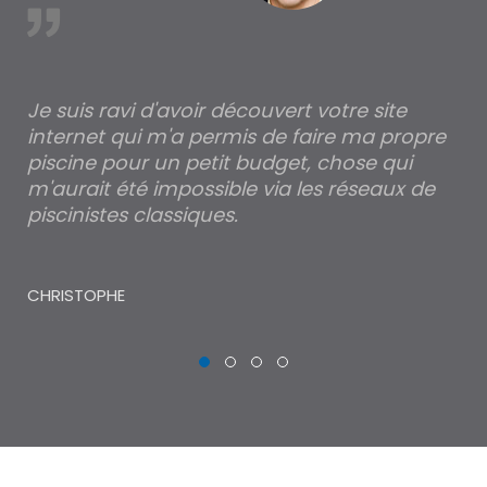
est
Je suis ravi d'avoir découvert votre site
Po
internet qui m'a permis de faire ma propre
pa
piscine pour un petit budget, chose qui
lé
m'aurait été impossible via les réseaux de
au
piscinistes classiques.
THI
CHRISTOPHE