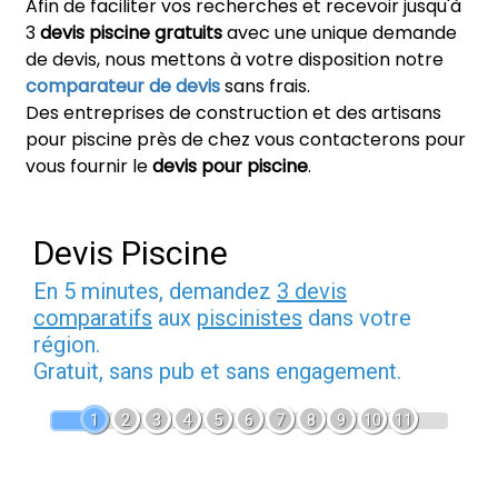
Afin de faciliter vos recherches et recevoir jusqu'à
3
devis piscine gratuits
avec une unique demande
de devis, nous mettons à votre disposition notre
comparateur de devis
sans frais.
Des entreprises de construction et des artisans
pour piscine près de chez vous contacterons pour
vous fournir le
devis pour piscine
.
Devis Piscine
En 5 minutes, demandez
3 devis
comparatifs
aux
piscinistes
dans votre
région.
Gratuit, sans pub et sans engagement.
1
2
3
4
5
6
7
8
9
10
11