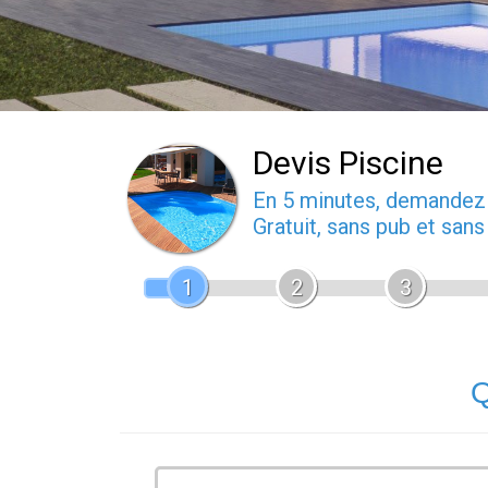
Devis Piscine
En 5 minutes, demande
Gratuit, sans pub et san
1
2
3
Q