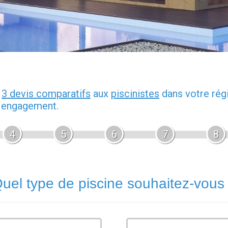
z
3 devis comparatifs
aux
piscinistes
dans votre rég
s engagement.
4
5
6
7
8
uel type de piscine souhaitez-vous