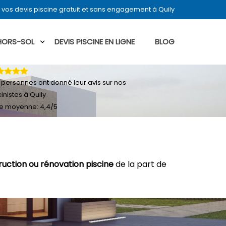
vos devis piscine gratuit et sans engagement à Quily
 HORS-SOL
DEVIS PISCINE EN LIGNE
BLOG
personnes ont donné leur
avis sur nos
cinistes à Quily
e moyenne:
4,4
/
5
ruction ou rénovation piscine
de la part de