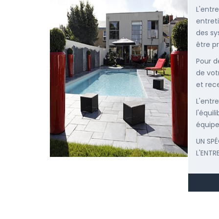
L'entr
entret
des sy
être p
Pour d
de vot
et rec
L'entr
l'équi
équipe
UN SPÉ
L'ENTR