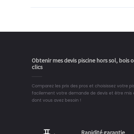
Obtenir mes devis piscine hors sol, bois 
clics
Comparez les prix des pros et choisissez votre pi
Le rêve devient enfin 
facilement votre demande de devis et être mis en
construit chez moi.
dont vous avez besoin !
 partagé, la joie de voir la
e ce plan d'eau, un livre
CHARLES
e pour la construction de la
Rapidité garantie
à on ne peut plus s'en passer.