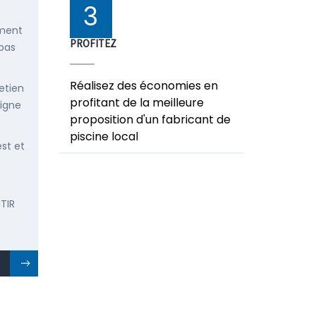
3
ement
PROFITEZ
 pas
Réalisez des économies en
etien
profitant de la meilleure
ligne
proposition d'un fabricant de
piscine local
est et
TIR