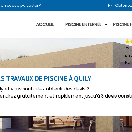
en en coque polyester?
Obtenez 
ACCUEIL
PISCINE ENTERRÉE
PISCINE
723
pis
Not
S TRAVAUX DE PISCINE À QUILY
ly et vous souhaitez obtenir des devis ?
tiendrez gratuitement et rapidement jusqu'à 3
devis const