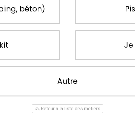
aing, béton)
Pi
kit
Je
Autre
Retour à la liste des métiers