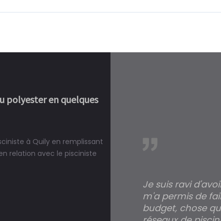
ou polyester en quelques
sciniste à Quily en remplissant
réalité, une piscine est bien
 relation avec le pisciniste
Je suis ravi d'avo
m'a permis de fai
budget, chose qui
Simple et 
réseaux de piscini