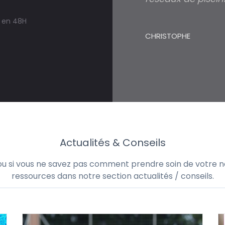
en 48H
3 minutes s
devis travaux
CHRISTOPHE
trouver un e
à Quily
Actualités & Conseils
 ou si vous ne savez pas comment prendre soin de votre no
ressources dans notre section actualités / conseils.