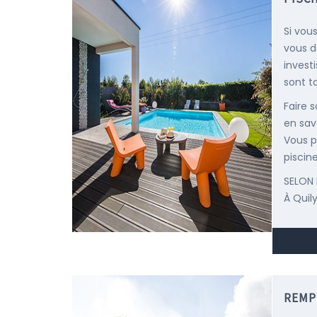
Si vou
vous d
invest
sont t
Faire 
en sav
Vous p
piscine
SELON 
À Quil
REMP