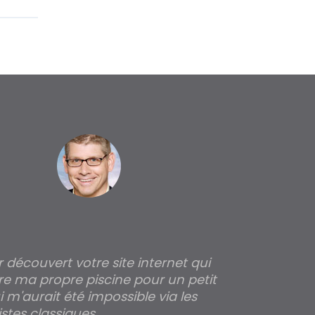
ir découvert votre site internet qui
Pour moi tout 
re ma propre piscine pour un petit
profondeur de
 m'aurait été impossible via les
les parois pour
rapide
stes classiques.