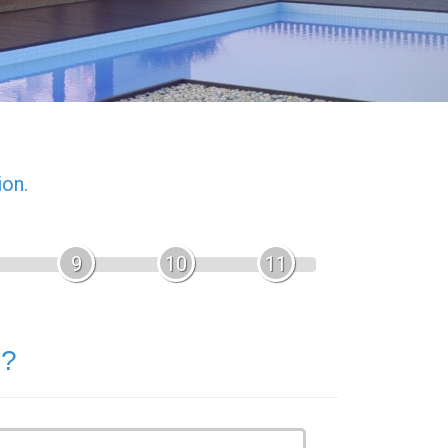
ion.
9
10
11
 ?