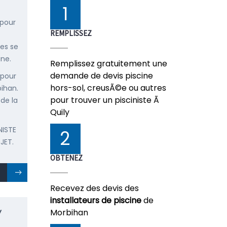
1
 pour
REMPLISSEZ
ées se
ine.
Remplissez gratuitement une
demande de devis piscine
 pour
hors-sol, creusÃ©e ou autres
bihan.
pour trouver un pisciniste Ã
 de la
Quily
NISTE
2
JET.
OBTENEZ
Recevez des devis des
installateurs de piscine
de
Morbihan
Y