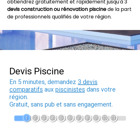
obtiendrez gratuitement et rapidement jusqu'à 3
devis construction ou rénovation piscine
de la part
de professionnels qualifiés de votre région.
Devis Piscine
En 5 minutes, demandez
3 devis
comparatifs
aux
piscinistes
dans votre
région.
Gratuit, sans pub et sans engagement.
1
2
3
4
5
6
7
8
9
10
11