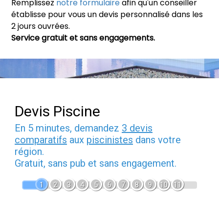
Remplissez
notre formulaire
afin qu'un conseiller
établisse pour vous un devis personnalisé dans les
2 jours ouvrées.
Service gratuit et sans engagements.
Devis Piscine
En 5 minutes, demandez
3 devis
comparatifs
aux
piscinistes
dans votre
région.
Gratuit, sans pub et sans engagement.
1
2
3
4
5
6
7
8
9
10
11