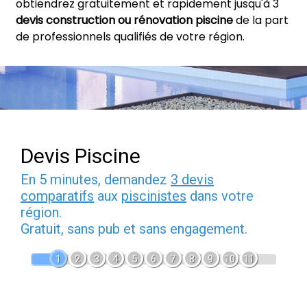
obtiendrez gratuitement et rapidement jusqu'à 3
devis construction ou rénovation piscine
de la part
de professionnels qualifiés de votre région.
Devis Piscine
En 5 minutes, demandez
3 devis
comparatifs
aux
piscinistes
dans votre
région.
Gratuit, sans pub et sans engagement.
1
2
3
4
5
6
7
8
9
10
11