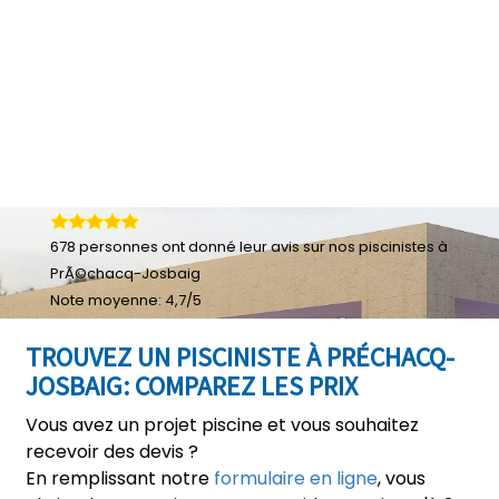
678
personnes ont donné leur
avis sur nos piscinistes à
PrÃ©chacq-Josbaig
Note moyenne:
4,7
/
5
TROUVEZ UN PISCINISTE À PRÉCHACQ-
JOSBAIG: COMPAREZ LES PRIX
Vous avez un projet piscine et vous souhaitez
recevoir des devis ?
En remplissant notre
formulaire en ligne
, vous