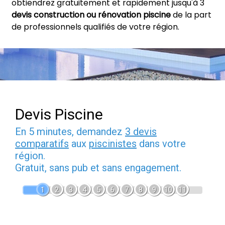
obtiendrez gratuitement et rapidement jusqu'à 3
devis construction ou rénovation piscine
de la part
de professionnels qualifiés de votre région.
Devis Piscine
En 5 minutes, demandez
3 devis
comparatifs
aux
piscinistes
dans votre
région.
Gratuit, sans pub et sans engagement.
1
2
3
4
5
6
7
8
9
10
11