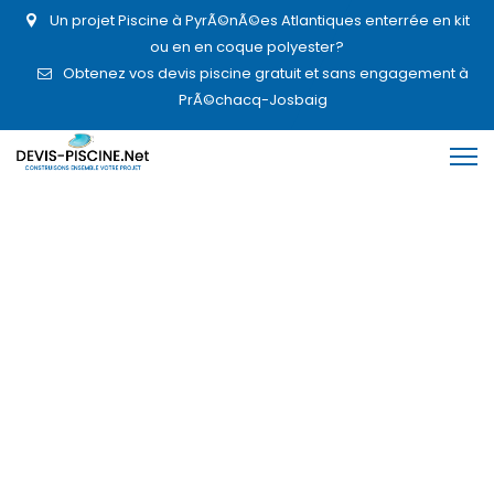
Un projet Piscine à PyrÃ©nÃ©es Atlantiques enterrée en kit
ou en en coque polyester?
Obtenez vos devis piscine gratuit et sans engagement à
PrÃ©chacq-Josbaig