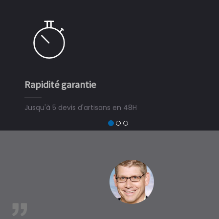
Rapidité garantie
Simple 
Jusqu'à 5 devis d'artisans en 48H
3 minute
devis tra
trouver u
à Poulde
est