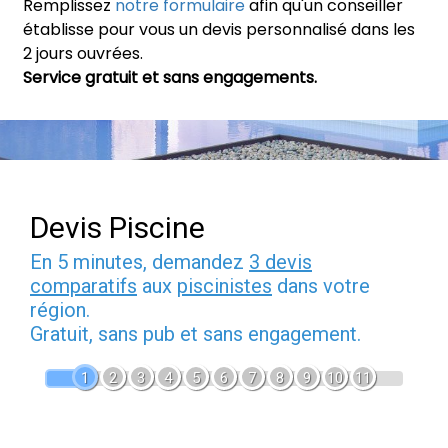
Remplissez
notre formulaire
afin qu'un conseiller
établisse pour vous un devis personnalisé dans les
2 jours ouvrées.
Service gratuit et sans engagements.
Devis Piscine
En 5 minutes, demandez
3 devis
comparatifs
aux
piscinistes
dans votre
région.
Gratuit, sans pub et sans engagement.
1
2
3
4
5
6
7
8
9
10
11