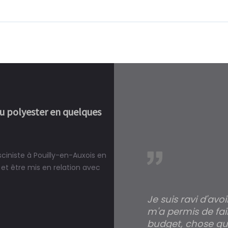
ou polyester en quelques
sciniste à Pouilly-en-Auxois en
réalité, une piscine est bien
et être mis en relation avec
Je suis ravi d'avo
m'a permis de fai
budget, chose qui