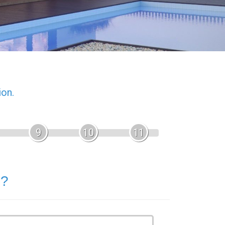
ion.
9
10
11
 ?