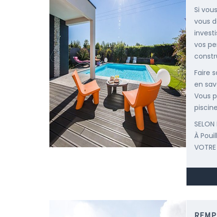
Si vous
vous d
invest
vos pe
constr
Faire 
en savo
Vous p
piscine
SELON 
À Poui
VOTRE
REMP