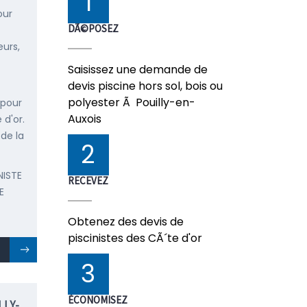
1
our
DÃ©POSEZ
urs,
Saisissez une demande de
devis piscine hors sol, bois ou
polyester Ã Pouilly-en-
 pour
Auxois
 d'or.
 de la
2
NISTE
RECEVEZ
E
Obtenez des devis de
piscinistes des CÃ´te d'or
3
ÉCONOMISEZ
LY-