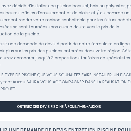
 avez décidé d'installer une piscine hors sol, bois ou polyester, p
es heures infinies d'amusement et de plaisir et / ou comme un
issement rendra votre maison souhaitable pour les futurs achete
nsées se sont tournées sans aucun doute vers le prix de la
uction de la piscine.
saisir une demande de devis à partir de notre formulaire en ligne
ir plus sur les prix des piscines enterrées dans votre région Côte
ourrez comparer jusqu'à 3 propositions tarifaires de spécialistes
.
LE TYPE DE PISCINE QUE VOUS SOUHAITEZ FAIRE INSTALLER, UN PISCI
lly-en-Auxois SAURA VOUS ACCOMPAGNER DANS LA RÉALISATION D
 PROJET.
OBTENEZ DES DEVIS PISCINE À POUILLY-EN-AUXOIS
LIR UNE DEMANDE DE DEVIS ENTRETIEN PISCINE POUIL