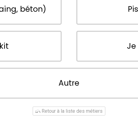
aing, béton)
Pi
kit
Je
Autre
Retour à la liste des métiers