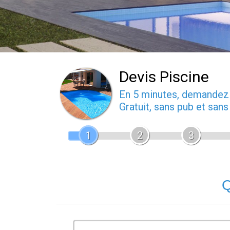
Devis Piscine
En 5 minutes, demande
Gratuit, sans pub et san
1
2
3
Q