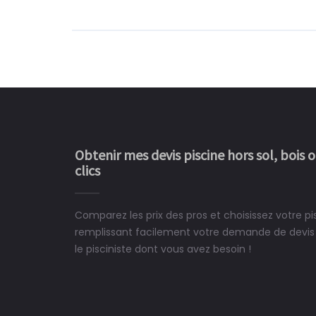
Obtenir mes devis piscine hors sol, bois 
clics
Comparez les prix des pros et choisissez votre pi
Le rêve devient enfin 
remplissant facilement votre demande de devis 
construit chez moi.
le pisciniste dont vous avez besoin !
 partagé, la joie de voir la
e ce plan d'eau, un livre
CHARLES
e pour la construction de la