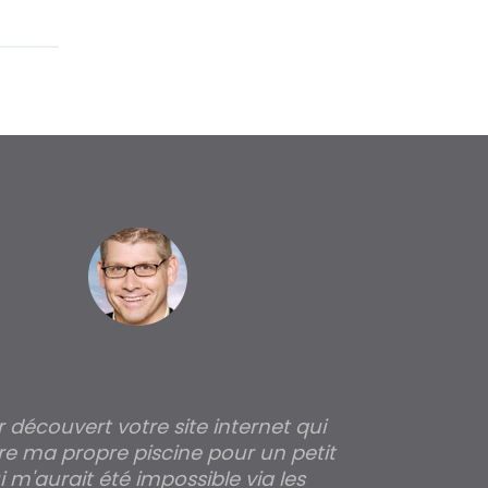
ir découvert votre site internet qui
Pour moi tout 
re ma propre piscine pour un petit
profondeur de
 m'aurait été impossible via les
les parois pour