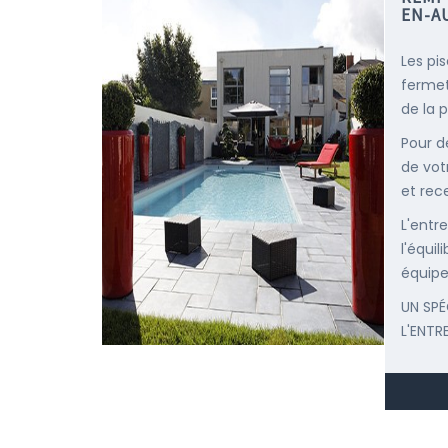
EN-A
Les pi
fermet
de la p
Pour d
de vot
et rec
L'entr
l'équi
équipe
UN SPÉ
L'ENTR