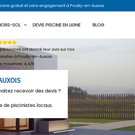
scine gratuit et sans engagement à Pouilly-en-Auxois
 HORS-SOL
DEVIS PISCINE EN LIGNE
BLOG
personnes ont donné leur
avis sur nos
cinistes à Pouilly-en-Auxois
e moyenne:
4,4
/
5
AUXOIS
haitez recevoir des devis ?
 de piscinistes locaux.