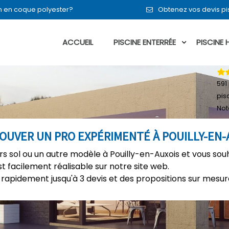
 en en coque polyester?
Obtenez vos devis pi
ACCUEIL
PISCINE ENTERRÉE
PISCINE
591
pis
Not
ROUVER UN PRO EXPÉRIMENTÉ À POUILLY-EN-
rs sol ou un autre modèle à Pouilly-en-Auxois et vous sou
t facilement réalisable sur notre site web.
rapidement jusqu'à 3 devis et des propositions sur mesure