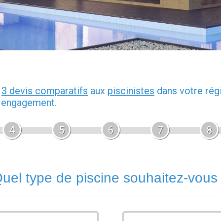
z
3 devis comparatifs
aux
piscinistes
dans votre rég
s engagement.
4
5
6
7
8
uel type de piscine souhaitez-vous