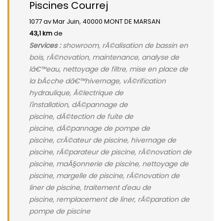
Piscines Courrej
1077 av Mar Juin, 40000 MONT DE MARSAN
43,1 km
de
Services :
showroom, rÃ©alisation de bassin en
bois, rÃ©novation, maintenance, analyse de
lâ€™eau, nettoyage de filtre, mise en place de
la bÃ¢che dâ€™hivernage, vÃ©rification
hydraulique, Ã©lectrique de
l'installation, dÃ©pannage de
piscine, dÃ©tection de fuite de
piscine, dÃ©pannage de pompe de
piscine, crÃ©ateur de piscine, hivernage de
piscine, rÃ©parateur de piscine, rÃ©novation de
piscine, maÃ§onnerie de piscine, nettoyage de
piscine, margelle de piscine, rÃ©novation de
liner de piscine, traitement d'eau de
piscine, remplacement de liner, rÃ©paration de
pompe de piscine