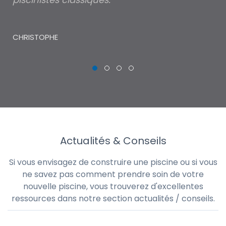
piscine pour un petit budget, chose qui
lé
m'aurait été impossible via les réseaux de
au
piscinistes classiques.
THI
CHRISTOPHE
Actualités & Conseils
Si vous envisagez de construire une piscine ou si vous
ne savez pas comment prendre soin de votre
nouvelle piscine, vous trouverez d'excellentes