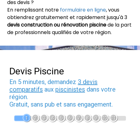
des devis ?
En remplissant notre
formulaire en ligne
, vous
obtiendrez gratuitement et rapidement jusqu'à 3
devis construction ou rénovation piscine
de la part
de professionnels qualifiés de votre région.
Devis Piscine
En 5 minutes, demandez
3 devis
comparatifs
aux
piscinistes
dans votre
région.
Gratuit, sans pub et sans engagement.
1
2
3
4
5
6
7
8
9
10
11