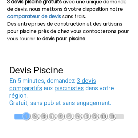
3
devis piscine gratuits
avec une unique demande
de devis, nous mettons à votre disposition notre
comparateur de devis
sans frais.
Des entreprises de construction et des artisans
pour piscine près de chez vous contacterons pour
vous fournir le
devis pour piscine
.
Devis Piscine
En 5 minutes, demandez
3 devis
comparatifs
aux
piscinistes
dans votre
région.
Gratuit, sans pub et sans engagement.
1
2
3
4
5
6
7
8
9
10
11