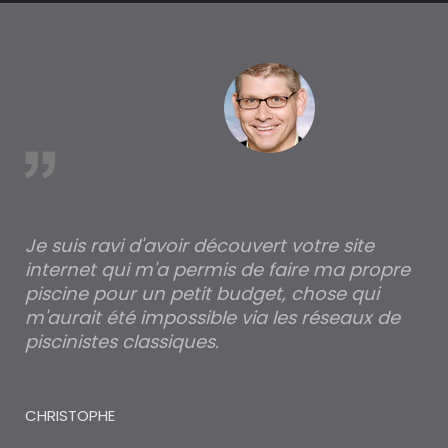
est
Je suis ravi d'avoir découvert votre site
Po
internet qui m'a permis de faire ma propre
pa
piscine pour un petit budget, chose qui
lé
m'aurait été impossible via les réseaux de
au
piscinistes classiques.
THI
CHRISTOPHE