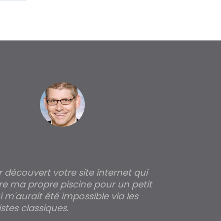
ir découvert votre site internet qui
Pour moi tout 
re ma propre piscine pour un petit
profondeur de
 m'aurait été impossible via les
les parois pour
stes classiques.