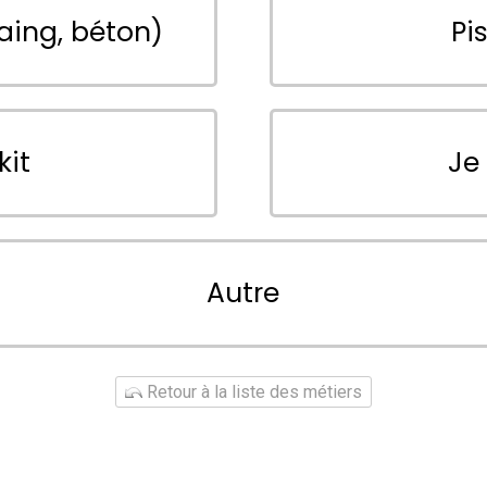
aing, béton)
Pi
kit
Je
Autre
Retour à la liste des métiers