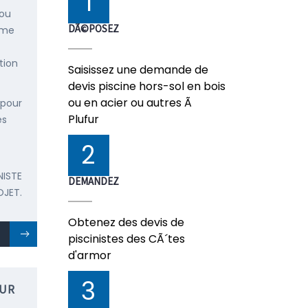
1
 ou
DÃ©POSEZ
mme
tion
Saisissez une demande de
devis piscine hors-sol en bois
ou en acier ou autres Ã
 pour
Plufur
es
2
NISTE
DEMANDEZ
OJET.
Obtenez des devis de
piscinistes des CÃ´tes
d'armor
3
FUR