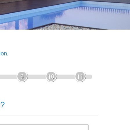
ion.
9
10
11
 ?