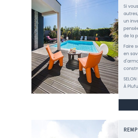
Si vou
autres
un inv
pensée
de la p
Faire 
en sav
d'armo
constr
SELON 
À Pluf
REMP