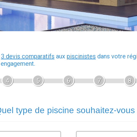
z
3 devis comparatifs
aux
piscinistes
dans votre rég
s engagement.
4
5
6
7
8
uel type de piscine souhaitez-vous