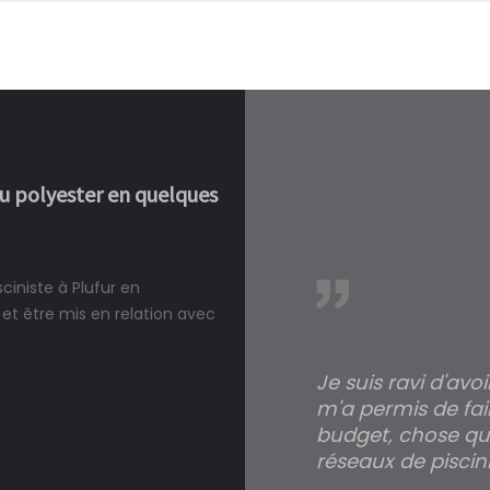
ou polyester en quelques
ciniste à Plufur en
réalité, une piscine est bien
et être mis en relation avec
Je suis ravi d'avo
m'a permis de fai
budget, chose qui
réseaux de piscini