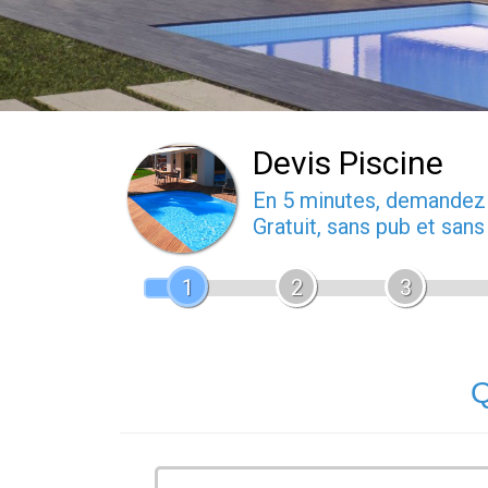
Devis Piscine
En 5 minutes, demande
Gratuit, sans pub et san
1
2
3
Q