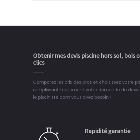
Obtenir mes devis piscine hors sol, bois 
clics
Comparez les prix des pros et choisissez votre pis
Le rêve devient enfin 
remplissant facilement votre demande de devis 
construit chez moi.
le pisciniste dont vous avez besoin !
 partagé, la joie de voir la
e ce plan d'eau, un livre
CHARLES
e pour la construction de la
Rapidité garantie
à on ne peut plus s'en passer.