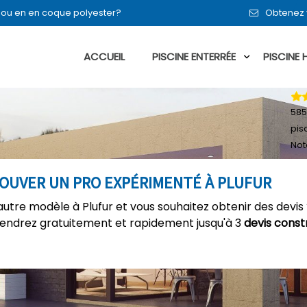
t ou en en coque polyester?
Obtenez v
ACCUEIL
PISCINE ENTERRÉE
PISCINE
585
pisc
Not
ROUVER UN PRO EXPÉRIMENTÉ À PLUFUR
utre modèle à Plufur et vous souhaitez obtenir des devis
tiendrez gratuitement et rapidement jusqu'à 3
devis const