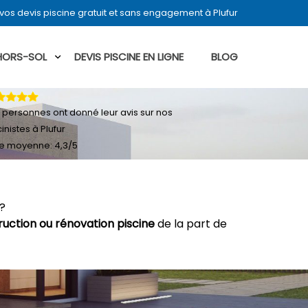
os devis piscine gratuit et sans engagement à Plufur
 HORS-SOL
DEVIS PISCINE EN LIGNE
BLOG
personnes ont donné leur
avis sur nos
inistes à Plufur
e moyenne:
4,3
/
5
 ?
ruction ou rénovation piscine
de la part de