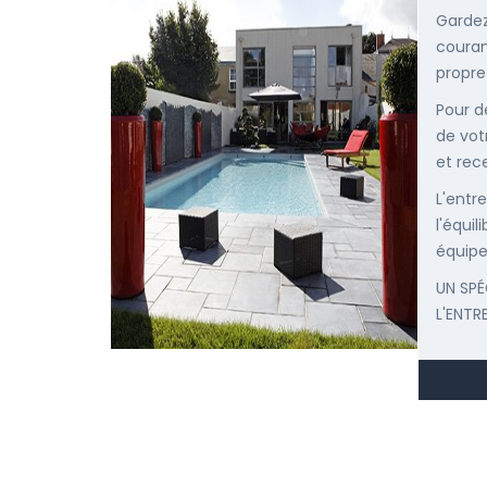
Gardez
courant
propre
Pour d
de vot
et rec
L'entr
l'équi
équipe
UN SPÉ
L'ENTR