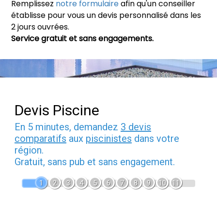
Remplissez
notre formulaire
afin qu'un conseiller
établisse pour vous un devis personnalisé dans les
2 jours ouvrées.
Service gratuit et sans engagements.
Devis Piscine
En 5 minutes, demandez
3 devis
comparatifs
aux
piscinistes
dans votre
région.
Gratuit, sans pub et sans engagement.
1
2
3
4
5
6
7
8
9
10
11