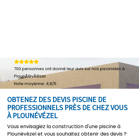
700
personnes ont donné leur
avis sur nos piscinistes à
PlounÃ©vÃ©zel
Note moyenne:
4,8
/
5
OBTENEZ DES DEVIS PISCINE DE
PROFESSIONNELS PRÈS DE CHEZ VOUS
À PLOUNÉVÉZEL
Vous envisagiez la construction d'une piscine à
Plounévézel et vous souhaitez obtenir des devis ?