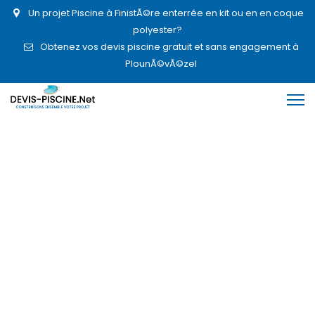
Un projet Piscine à FinistÃ©re enterrée en kit ou en en coque
polyester?
Obtenez vos devis piscine gratuit et sans engagement à
PlounÃ©vÃ©zel