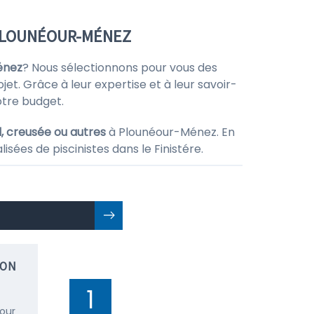
 PLOUNÉOUR-MÉNEZ
énez
? Nous sélectionnons pour vous des
jet. Grâce à leur expertise et à leur savoir-
otre budget.
l, creusée ou autres
à Plounéour-Ménez. En
sées de piscinistes dans le Finistére.
ION
1
pour