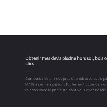
Obtenir mes devis piscine hors sol, bois 
clics
Comparez les prix des pros et choisissez votre p
Le rêve devient enfin 
MÃ©nez en remplissant facilement votre demand
construit chez moi.
relation avec le pisciniste dont vous avez besoin 
 partagé, la joie de voir la
e ce plan d'eau, un livre
CHARLES