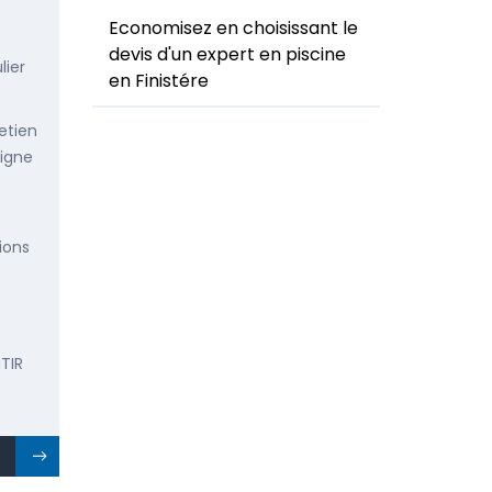
Economisez en choisissant le
devis d'un expert en piscine
lier
en Finistére
etien
ligne
ions
TIR