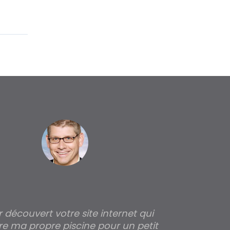
ir découvert votre site internet qui
Pour moi tout 
re ma propre piscine pour un petit
profondeur de