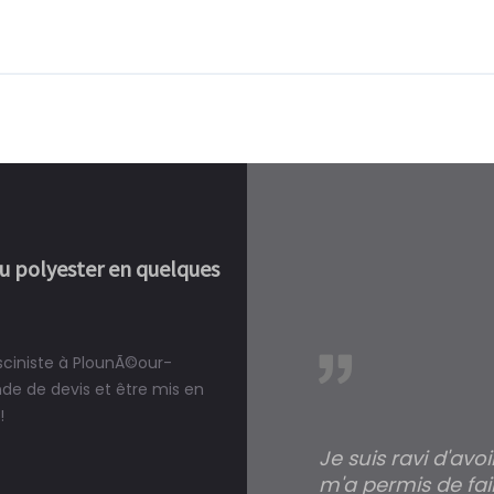
ou polyester en quelques
isciniste à PlounÃ©our-
réalité, une piscine est bien
e de devis et être mis en
!
Je suis ravi d'avo
m'a permis de fai