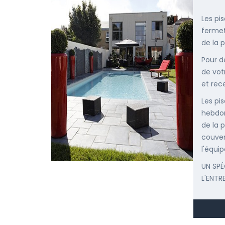
Les pi
fermet
de la p
Pour d
de vot
et rec
Les pis
hebdom
de la p
couver
l'équip
UN SPÉ
L'ENTR