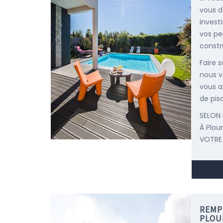
vous d
invest
vos pe
constr
Faire 
nous v
vous a
de pisc
SELON 
À Plo
VOTRE
REMP
PLOU