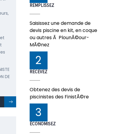
REMPLISSEZ
urs,
Saisissez une demande de
devis piscine en kit, en coque
ou autres Ã PlounÃ©our-
 et
MÃ©nez
t
res
2
NISTE
RECEVEZ
ON DE
Obtenez des devis de
piscinistes des FinistÃ©re
3
ÉCONOMISEZ