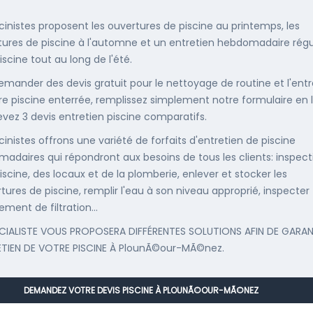
scinistes proposent les ouvertures de piscine au printemps, les
ures de piscine à l'automne et un entretien hebdomadaire régu
iscine tout au long de l'été.
emander des devis gratuit pour le nettoyage de routine et l'entr
re piscine enterrée, remplissez simplement notre formulaire en 
evez 3 devis entretien piscine comparatifs.
cinistes offrons une variété de forfaits d'entretien de piscine
adaires qui répondront aux besoins de tous les clients: inspect
iscine, des locaux et de la plomberie, enlever et stocker les
tures de piscine, remplir l'eau à son niveau approprié, inspecter
ement de filtration...
CIALISTE VOUS PROPOSERA DIFFÉRENTES SOLUTIONS AFIN DE GARAN
ETIEN DE VOTRE PISCINE À PlounÃ©our-MÃ©nez.
DEMANDEZ VOTRE DEVIS PISCINE À PLOUNÃ©OUR-MÃ©NEZ