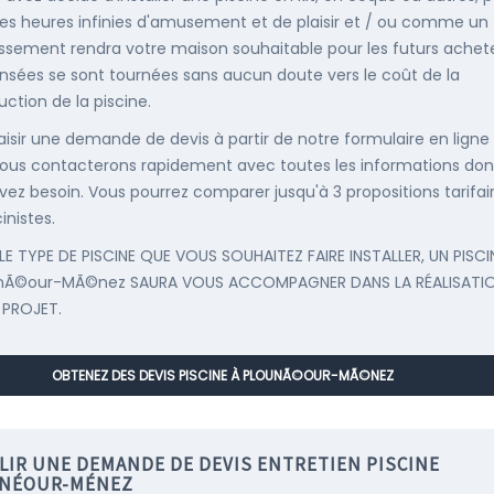
es heures infinies d'amusement et de plaisir et / ou comme un
issement rendra votre maison souhaitable pour les futurs achete
nsées se sont tournées sans aucun doute vers le coût de la
uction de la piscine.
saisir une demande de devis à partir de notre formulaire en ligne
ous contacterons rapidement avec toutes les informations don
vez besoin. Vous pourrez comparer jusqu'à 3 propositions tarifai
inistes.
LE TYPE DE PISCINE QUE VOUS SOUHAITEZ FAIRE INSTALLER, UN PISCI
unÃ©our-MÃ©nez SAURA VOUS ACCOMPAGNER DANS LA RÉALISATI
 PROJET.
OBTENEZ DES DEVIS PISCINE À PLOUNÃ©OUR-MÃ©NEZ
LIR UNE DEMANDE DE DEVIS ENTRETIEN PISCINE
NÉOUR-MÉNEZ