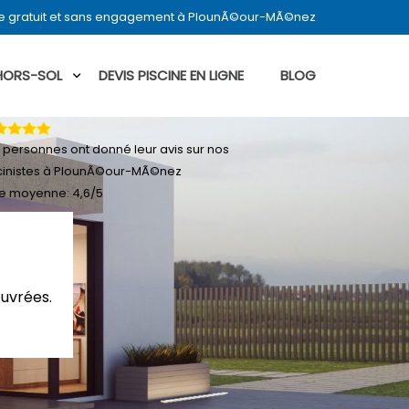
ne gratuit et sans engagement à PlounÃ©our-MÃ©nez
 HORS-SOL
DEVIS PISCINE EN LIGNE
BLOG
personnes ont donné leur
avis sur nos
cinistes à PlounÃ©our-MÃ©nez
e moyenne:
4,6
/
5
ouvrées.