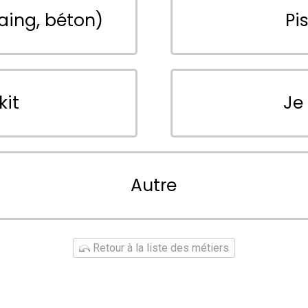
aing, béton)
Pi
kit
Je
Autre
Retour à la liste des métiers