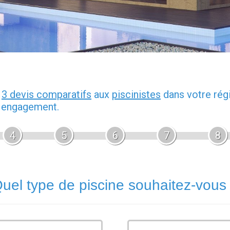
z
3 devis comparatifs
aux
piscinistes
dans votre rég
s engagement.
4
5
6
7
8
uel type de piscine souhaitez-vous