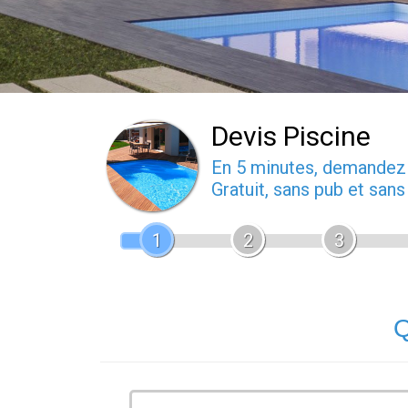
Devis Piscine
En 5 minutes, demande
Gratuit, sans pub et san
1
2
3
Q