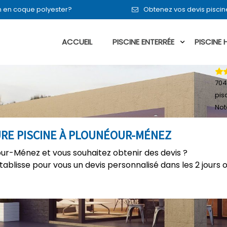
en en coque polyester?
Obtenez vos devis pisci
ACCUEIL
PISCINE ENTERRÉE
PISCINE
704
pis
Not
URE PISCINE À PLOUNÉOUR-MÉNEZ
our-Ménez et vous souhaitez obtenir des devis ?
établisse pour vous un devis personnalisé dans les 2 jours 