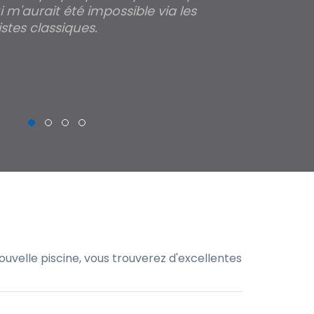
 m'aurait été impossible via les
les parois pour
stes classiques.
THIERRY
uvelle piscine, vous trouverez d'excellentes