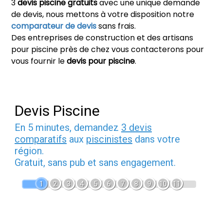
3
devis piscine gratuits
avec une unique demande
de devis, nous mettons à votre disposition notre
comparateur de devis
sans frais.
Des entreprises de construction et des artisans
pour piscine près de chez vous contacterons pour
vous fournir le
devis pour piscine
.
Devis Piscine
En 5 minutes, demandez
3 devis
comparatifs
aux
piscinistes
dans votre
région.
Gratuit, sans pub et sans engagement.
1
2
3
4
5
6
7
8
9
10
11